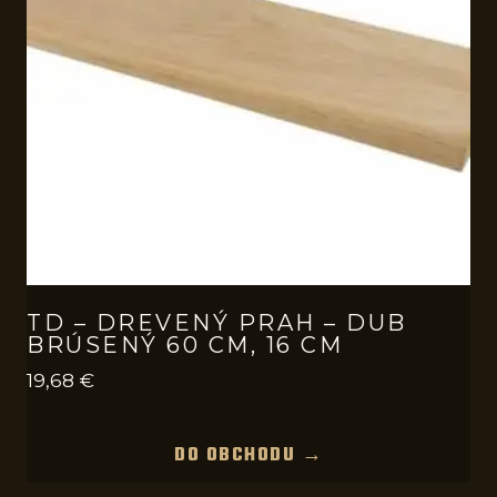
TD – DREVENÝ PRAH – DUB
BRÚSENÝ 60 CM, 16 CM
19,68
€
DO OBCHODU →