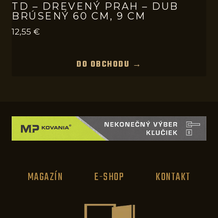
TD – DREVENÝ PRAH – DUB
BRÚSENÝ 60 CM, 9 CM
12,55
€
DO OBCHODU →
MAGAZÍN
E-SHOP
KONTAKT