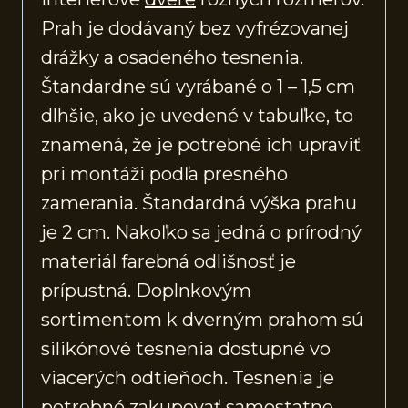
Prah je dodávaný bez vyfrézovanej
drážky a osadeného tesnenia.
Štandardne sú vyrábané o 1 – 1,5 cm
dlhšie, ako je uvedené v tabuľke, to
znamená, že je potrebné ich upraviť
pri montáži podľa presného
zamerania. Štandardná výška prahu
je 2 cm. Nakoľko sa jedná o prírodný
materiál farebná odlišnosť je
prípustná. Doplnkovým
sortimentom k dverným prahom sú
silikónové tesnenia dostupné vo
viacerých odtieňoch. Tesnenia je
potrebné zakupovať samostatne.