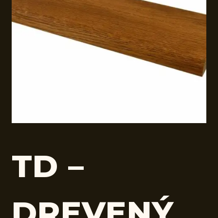
TD –
DREVENÝ