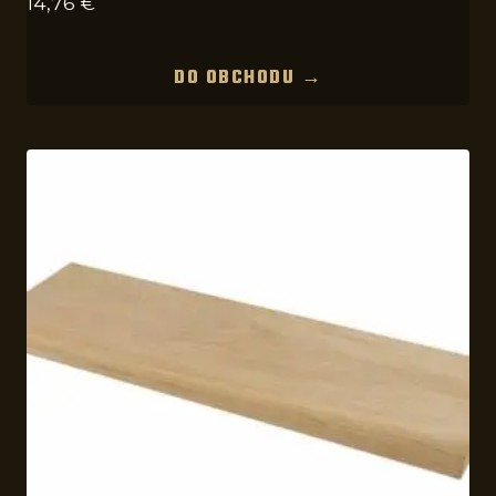
14,76
€
DO OBCHODU →