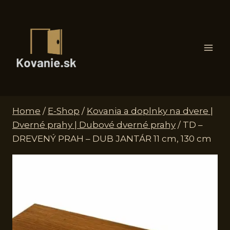
Skip
to
content
Home
/
E-Shop
/
Kovania a doplnky na dvere |
Dverné prahy | Dubové dverné prahy
/
TD –
DREVENÝ PRAH – DUB JANTÁR 11 cm, 130 cm