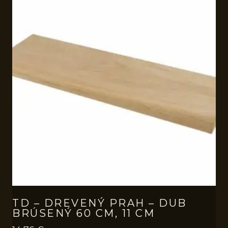
TD – DREVENÝ PRAH – DUB
BRÚSENÝ 60 CM, 11 CM