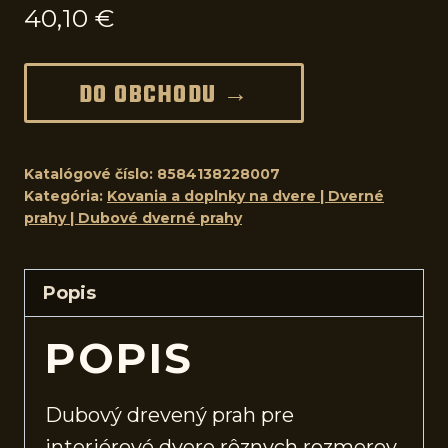
40,10
€
DO OBCHODU →
Katalógové číslo:
8584138228007
Kategória:
Kovania a doplnky na dvere | Dverné
prahy | Dubové dverné prahy
Popis
POPIS
Dubový drevený prah pre
interiérové
dvere
rôznych rozmerov.