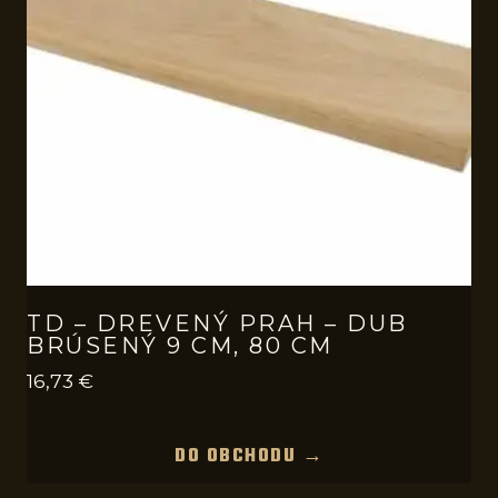
TD – DREVENÝ PRAH – DUB
BRÚSENÝ 9 CM, 80 CM
16,73
€
DO OBCHODU →