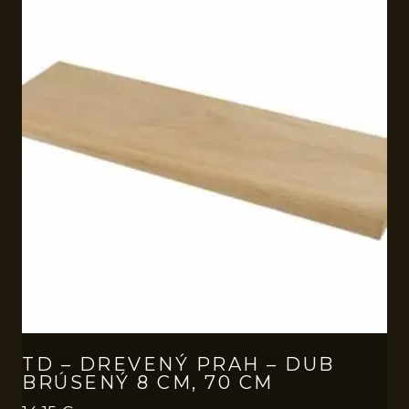
TD – DREVENÝ PRAH – DUB
BRÚSENÝ 8 CM, 70 CM