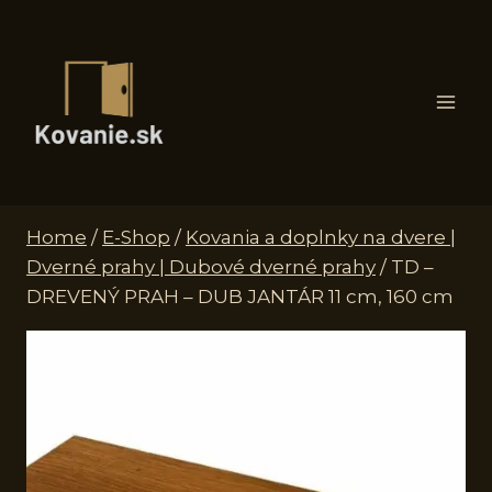
Skip
to
content
Home
/
E-Shop
/
Kovania a doplnky na dvere |
Dverné prahy | Dubové dverné prahy
/
TD –
DREVENÝ PRAH – DUB JANTÁR 11 cm, 160 cm