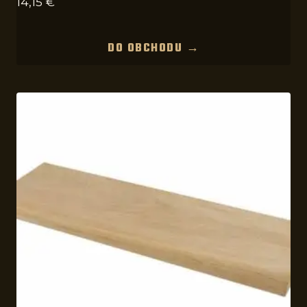
14,15
€
DO OBCHODU →