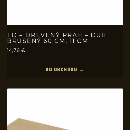
TD – DREVENÝ PRAH – DUB
BRÚSENÝ 60 CM, 11 CM
14,76
€
DO OBCHODU →