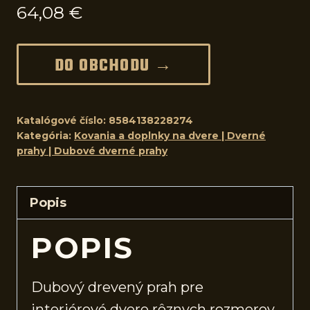
64,08
€
DO OBCHODU →
Katalógové číslo:
8584138228274
Kategória:
Kovania a doplnky na dvere | Dverné
prahy | Dubové dverné prahy
Popis
POPIS
Dubový drevený prah pre
interiérové
dvere
rôznych rozmerov.