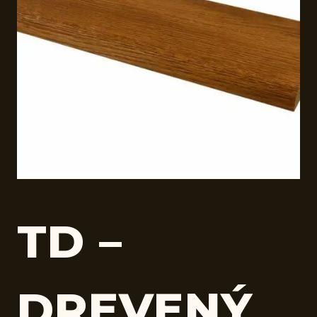
TD –
DREVENÝ