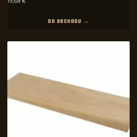
19,68
€
DO OBCHODU →