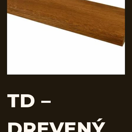
TD –
DREVENÝ