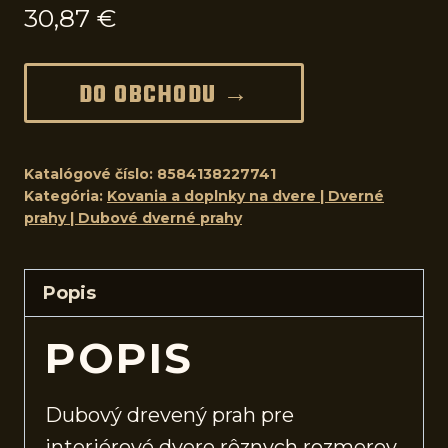
30,87
€
DO OBCHODU →
Katalógové číslo:
8584138227741
Kategória:
Kovania a doplnky na dvere | Dverné
prahy | Dubové dverné prahy
Popis
POPIS
Dubový drevený prah pre
interiérové
dvere
rôznych rozmerov.