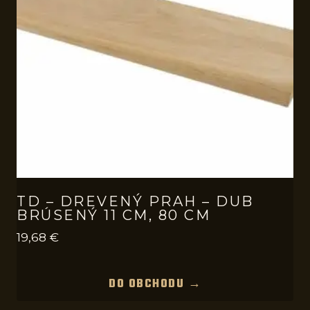
TD – DREVENÝ PRAH – DUB
BRÚSENÝ 11 CM, 80 CM
19,68
€
DO OBCHODU →