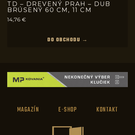
TD – DREVENÝ PRAH – DUB
BRÚSENÝ 60 CM, 11 CM
14,76
€
DO OBCHODU →
MAGAZÍN
E-SHOP
KONTAKT