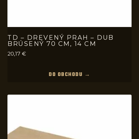
TD – DREVENÝ PRAH – DUB
BRÚSENÝ 70 CM, 14 CM
20,17
€
DO OBCHODU →