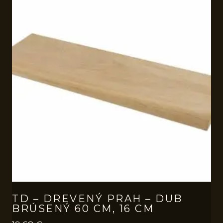
TD – DREVENÝ PRAH – DUB
BRÚSENÝ 60 CM, 16 CM