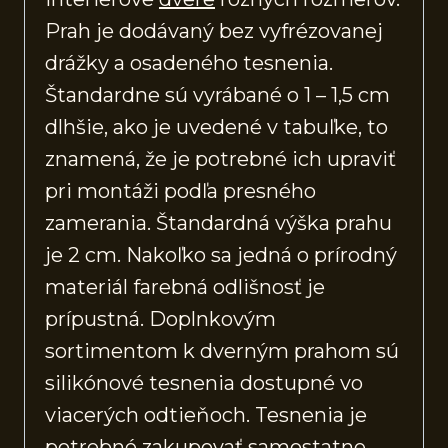
Prah je dodávaný bez vyfrézovanej
drážky a osadeného tesnenia.
Štandardne sú vyrábané o 1 – 1,5 cm
dlhšie, ako je uvedené v tabuľke, to
znamená, že je potrebné ich upraviť
pri montáži podľa presného
zamerania. Štandardná výška prahu
je 2 cm. Nakoľko sa jedná o prírodný
materiál farebná odlišnosť je
prípustná. Doplnkovým
sortimentom k dverným prahom sú
silikónové tesnenia dostupné vo
viacerých odtieňoch. Tesnenia je
potrebné zakupovať samostatne.