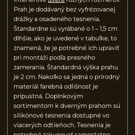
Prah je dodávaný bez vyfrézovanej
drážky a osadeného tesnenia.
Štandardne sú vyrábané o 1 – 1,5 cm
dlhšie, ako je uvedené v tabuľke, to
znamená, že je potrebné ich upraviť
pri montáži podľa presného
zamerania. Štandardná výška prahu
je 2 cm. Nakoľko sa jedná o prírodný
materiál farebná odlišnosť je
prípustná. Doplnkovým
sortimentom k dverným prahom sú
silikónové tesnenia dostupné vo
viacerých odtieňoch. Tesnenia je
potrebné zakupovať samostatne.