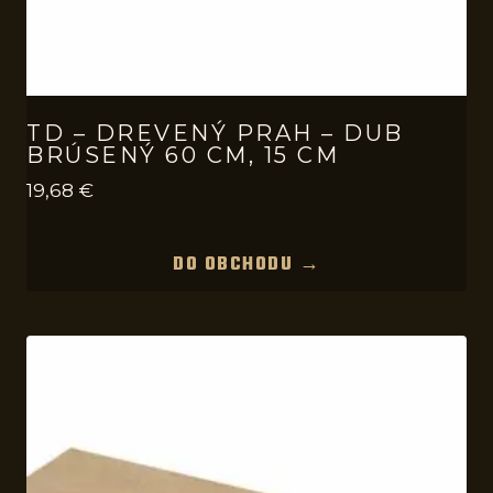
TD – DREVENÝ PRAH – DUB
BRÚSENÝ 60 CM, 15 CM
19,68
€
DO OBCHODU →