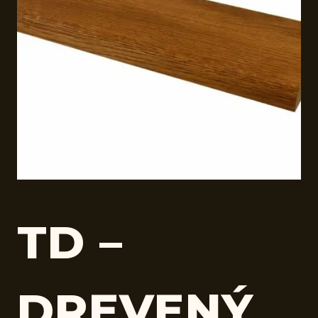
TD –
DREVENÝ