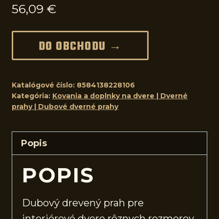
56,09
€
DO OBCHODU →
Katalógové číslo:
8584138228106
Kategória:
Kovania a doplnky na dvere | Dverné
prahy | Dubové dverné prahy
Popis
POPIS
Dubový drevený prah pre
interiérové
dvere
rôznych rozmerov.