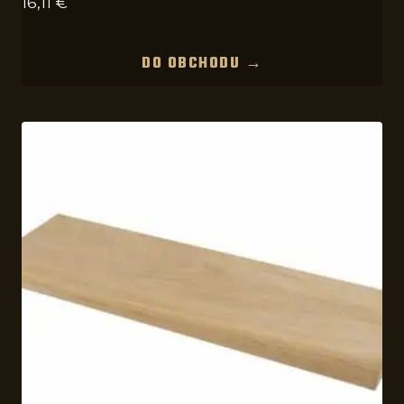
16,11
€
DO OBCHODU →