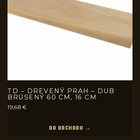
TD – DREVENÝ PRAH – DUB
BRÚSENÝ 60 CM, 16 CM
19,68
€
DO OBCHODU →