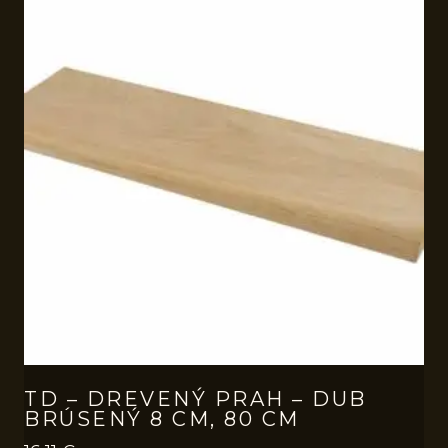
TD – DREVENÝ PRAH – DUB
BRÚSENÝ 8 CM, 80 CM