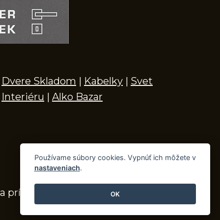
Dvere Skladom
|
Kabelky
|
Svet
Interiéru
|
Alko Bazar
Používame súbory cookies. Vypnúť ich môžete v
nastaveniach
.
a príslušenstvo
OK