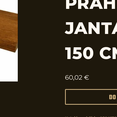
PRAH
JANTÁ
150 
60,02
€
DO