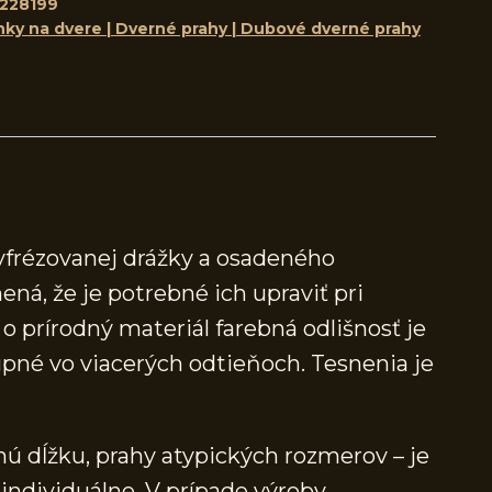
228199
nky na dvere | Dverné prahy | Dubové dverné prahy
yfrézovanej drážky a osadeného
ená, že je potrebné ich upraviť pri
 prírodný materiál farebná odlišnosť je
né vo viacerých odtieňoch. Tesnenia je
ú dĺžku, prahy atypických rozmerov – je
individuálne. V prípade výroby