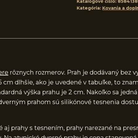
Katalógové číslo:
8584138
Kategória:
Kovania a dopl
ere
rôznych rozmerov. Prah je dodávaný bez v
5 cm dlhšie, ako je uvedené v tabuľke, to znam
ardná výška prahu je 2 cm. Nakoľko sa jedná o
verným prahom sú silikónové tesnenia dostup
aj prahy s tesnením, prahy narezané na presn
 Na atypické dverné prahy je cena stanovená 