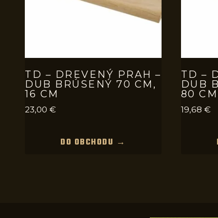
TD – DREVENÝ PRAH –
TD – 
DUB BRÚSENÝ 70 CM,
DUB B
16 CM
80 CM
23,00
€
19,68
€
DO OBCHODU →