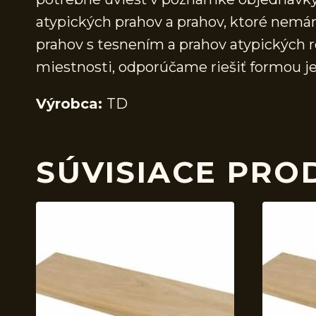
atypických prahov a prahov, ktoré nem
prahov s tesnením a prahov atypických r
miestnosti, odporúčame riešiť formou j
Výrobca:
TD
SÚVISIACE PRO