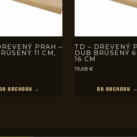
DREVENÝ PRAH –
TD – DREVENÝ 
RÚSENÝ 11 CM,
DUB BRÚSENÝ 6
16 CM
19,68
€
DO OBCHODU →
DO OBCHODU 