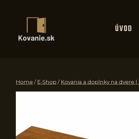
Skip
to
content
ÚVOD
Home
/
E-Shop
/
Kovania a doplnky na dvere 