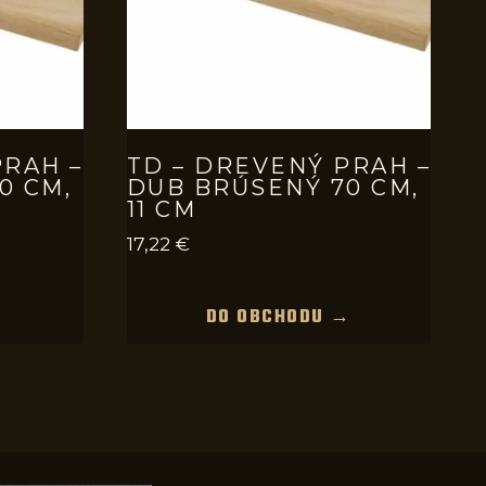
PRAH –
TD – DREVENÝ PRAH –
0 CM,
DUB BRÚSENÝ 70 CM,
11 CM
17,22
€
→
DO OBCHODU →