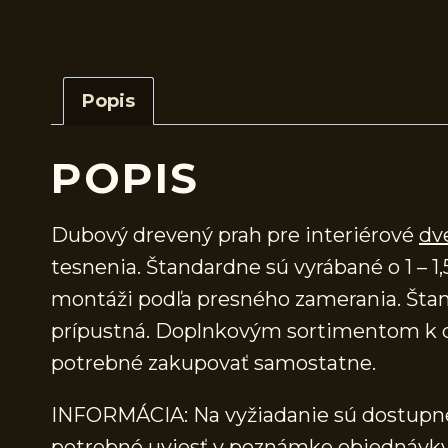
Popis
POPIS
Dubový drevený prah pre interiérové
dv
tesnenia. Štandardne sú vyrábané o 1 – 1,
montáži podľa presného zamerania. Štand
prípustná. Doplnkovým sortimentom k d
potrebné zakupovať samostatne.
INFORMÁCIA: Na vyžiadanie sú dostupné 
potrebné uviesť v poznámke objednávky.