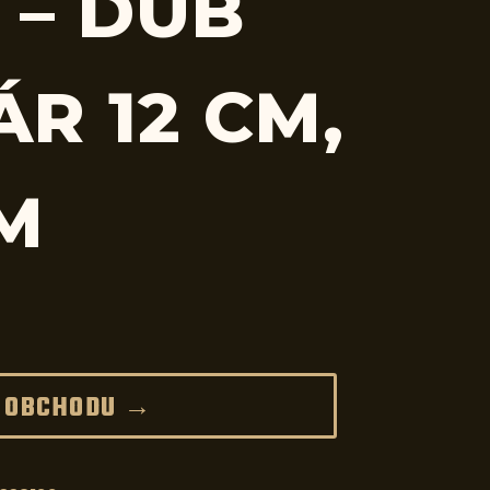
 – DUB
R 12 CM,
CM
 OBCHODU →