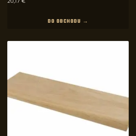
20,17
€
DO OBCHODU →