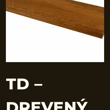
TD –
DREVENÝ