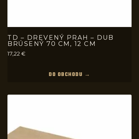
TD – DREVENÝ PRAH – DUB
BRÚSENÝ 70 CM, 12 CM
17,22
€
DO OBCHODU →