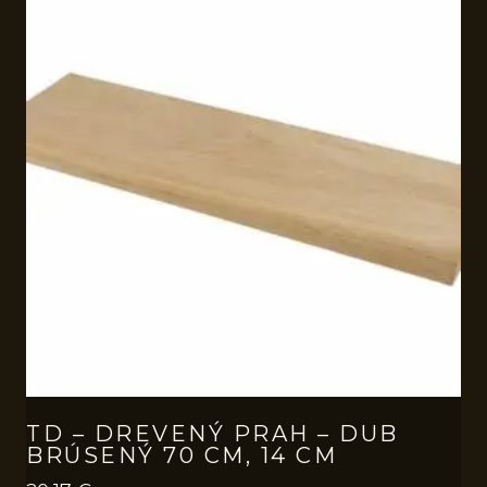
TD – DREVENÝ PRAH – DUB
BRÚSENÝ 70 CM, 14 CM