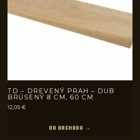
TD – DREVENÝ PRAH – DUB
BRÚSENÝ 8 CM, 60 CM
12,05
€
DO OBCHODU →