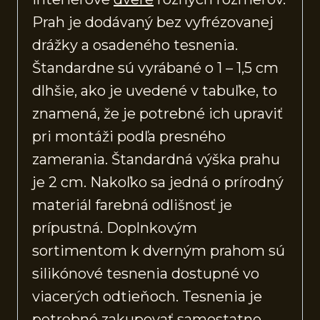
Prah je dodávaný bez vyfrézovanej
drážky a osadeného tesnenia.
Štandardne sú vyrábané o 1 – 1,5 cm
dlhšie, ako je uvedené v tabuľke, to
znamená, že je potrebné ich upraviť
pri montáži podľa presného
zamerania. Štandardná výška prahu
je 2 cm. Nakoľko sa jedná o prírodný
materiál farebná odlišnosť je
prípustná. Doplnkovým
sortimentom k dverným prahom sú
silikónové tesnenia dostupné vo
viacerých odtieňoch. Tesnenia je
potrebné zakupovať samostatne.