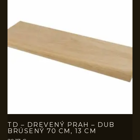
TD – DREVENÝ PRAH – DUB
BRÚSENÝ 70 CM, 13 CM