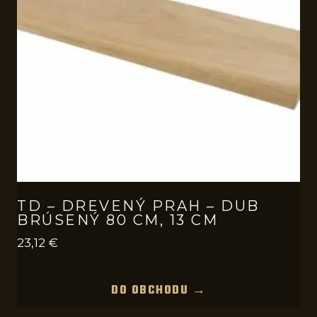
TD – DREVENÝ PRAH – DUB
BRÚSENÝ 80 CM, 13 CM
23,12
€
DO OBCHODU →