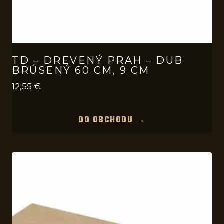
TD – DREVENÝ PRAH – DUB
BRÚSENÝ 60 CM, 9 CM
12,55
€
DO OBCHODU →