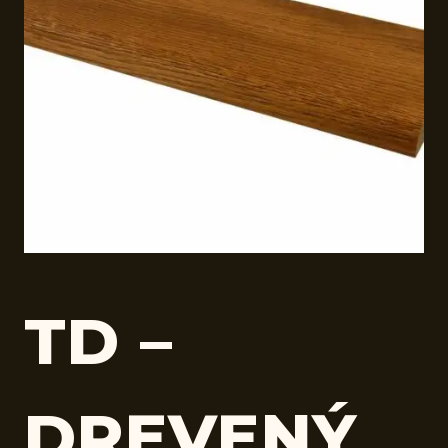
TD –
DREVENÝ