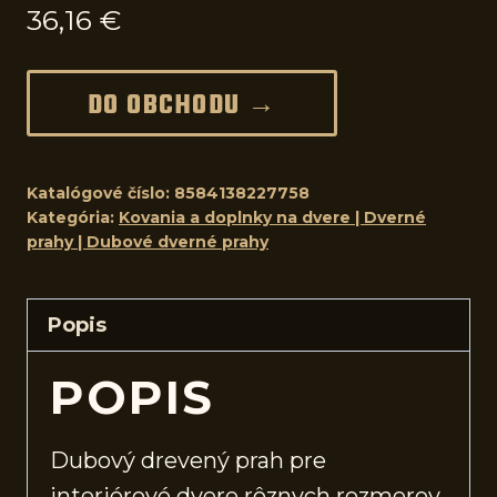
36,16
€
DO OBCHODU →
Katalógové číslo:
8584138227758
Kategória:
Kovania a doplnky na dvere | Dverné
prahy | Dubové dverné prahy
Popis
POPIS
Dubový drevený prah pre
interiérové
dvere
rôznych rozmerov.