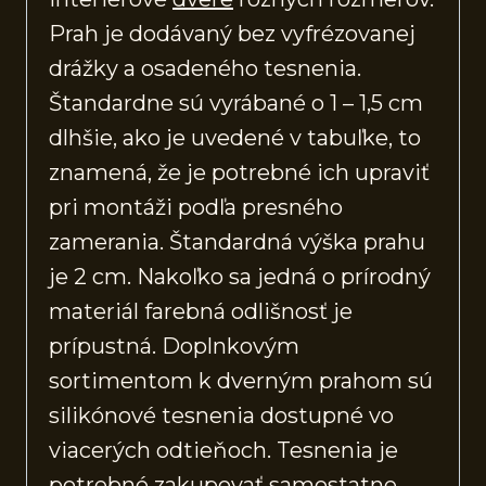
Prah je dodávaný bez vyfrézovanej
drážky a osadeného tesnenia.
Štandardne sú vyrábané o 1 – 1,5 cm
dlhšie, ako je uvedené v tabuľke, to
znamená, že je potrebné ich upraviť
pri montáži podľa presného
zamerania. Štandardná výška prahu
je 2 cm. Nakoľko sa jedná o prírodný
materiál farebná odlišnosť je
prípustná. Doplnkovým
sortimentom k dverným prahom sú
silikónové tesnenia dostupné vo
viacerých odtieňoch. Tesnenia je
potrebné zakupovať samostatne.