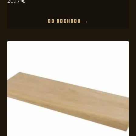
20,17
€
DO OBCHODU →