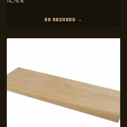
14,76
€
DO OBCHODU →