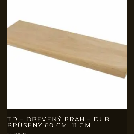
TD – DREVENÝ PRAH – DUB
BRÚSENÝ 60 CM, 11 CM