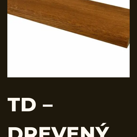
TD –
DREVENÝ