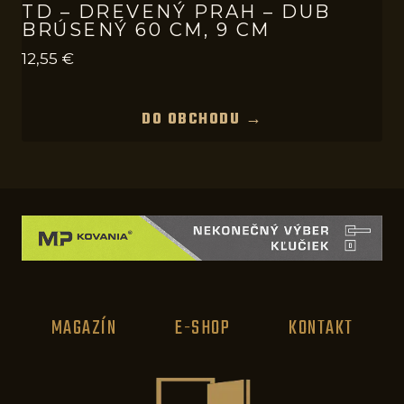
TD – DREVENÝ PRAH – DUB
BRÚSENÝ 60 CM, 9 CM
12,55
€
DO OBCHODU →
MAGAZÍN
E-SHOP
KONTAKT