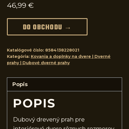
46,99
€
DO OBCHODU →
Katalógové číslo:
8584138228021
Kategória:
Kovania a doplnky na dvere | Dverné
prahy | Dubové dverné prahy
Popis
POPIS
Dubový drevený prah pre
interiérové
dvere
rôznych rozmerov.