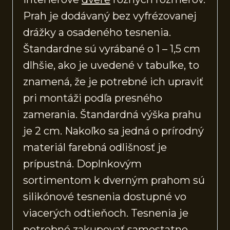
Prah je dodávaný bez vyfrézovanej
drážky a osadeného tesnenia.
Štandardne sú vyrábané o 1 – 1,5 cm
dlhšie, ako je uvedené v tabuľke, to
znamená, že je potrebné ich upraviť
pri montáži podľa presného
zamerania. Štandardná výška prahu
je 2 cm. Nakoľko sa jedná o prírodný
materiál farebná odlišnosť je
prípustná. Doplnkovým
sortimentom k dverným prahom sú
silikónové tesnenia dostupné vo
viacerých odtieňoch. Tesnenia je
potrebné zakupovať samostatne.