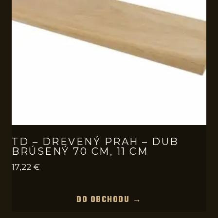
TD – DREVENÝ PRAH – DUB
BRÚSENÝ 70 CM, 11 CM
17,22
€
DO OBCHODU →