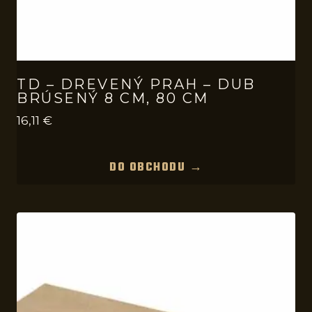
TD – DREVENÝ PRAH – DUB
BRÚSENÝ 8 CM, 80 CM
16,11
€
DO OBCHODU →