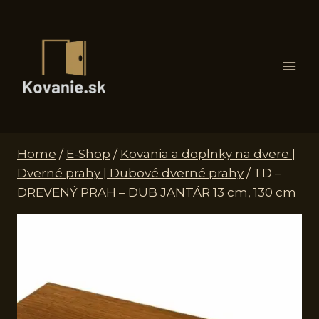
Skip
to
content
Home
/
E-Shop
/
Kovania a doplnky na dvere |
Dverné prahy | Dubové dverné prahy
/
TD –
DREVENÝ PRAH – DUB JANTÁR 13 cm, 130 cm