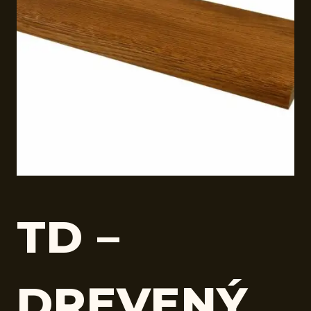
TD –
DREVENÝ