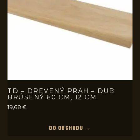
TD – DREVENÝ PRAH – DUB
BRÚSENÝ 80 CM, 12 CM
19,68
€
DO OBCHODU →