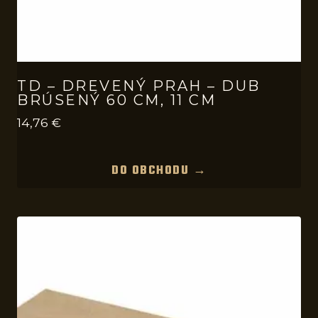
TD – DREVENÝ PRAH – DUB
BRÚSENÝ 60 CM, 11 CM
14,76
€
DO OBCHODU →