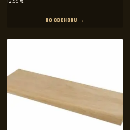
12,55
€
DO OBCHODU →