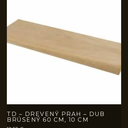
TD – DREVENÝ PRAH – DUB
BRÚSENÝ 60 CM, 10 CM