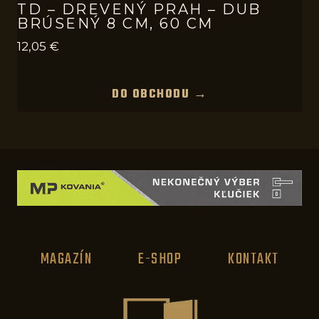
TD – DREVENÝ PRAH – DUB
BRÚSENÝ 8 CM, 60 CM
12,05
€
DO OBCHODU →
MAGAZÍN
E-SHOP
KONTAKT