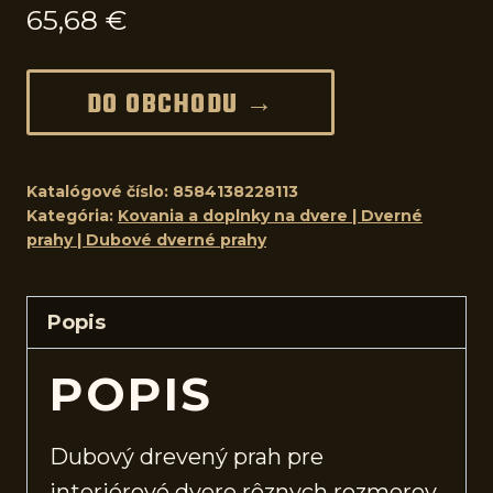
65,68
€
DO OBCHODU →
Katalógové číslo:
8584138228113
Kategória:
Kovania a doplnky na dvere | Dverné
prahy | Dubové dverné prahy
Popis
POPIS
Dubový drevený prah pre
interiérové
dvere
rôznych rozmerov.