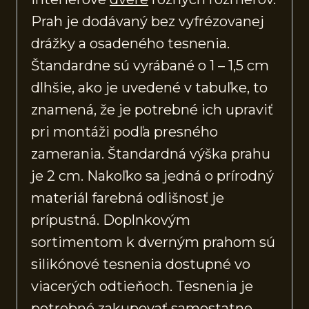
Prah je dodávaný bez vyfrézovanej
drážky a osadeného tesnenia.
Štandardne sú vyrábané o 1 – 1,5 cm
dlhšie, ako je uvedené v tabuľke, to
znamená, že je potrebné ich upraviť
pri montáži podľa presného
zamerania. Štandardná výška prahu
je 2 cm. Nakoľko sa jedná o prírodný
materiál farebná odlišnosť je
prípustná. Doplnkovým
sortimentom k dverným prahom sú
silikónové tesnenia dostupné vo
viacerých odtieňoch. Tesnenia je
potrebné zakupovať samostatne.