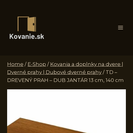
Skip
to
content
Home
/
E-Shop
/
Kovania a doplnky na dvere |
Dverné prahy | Dubové dverné prahy
/
TD –
DREVENÝ PRAH – DUB JANTÁR 13 cm, 140 cm