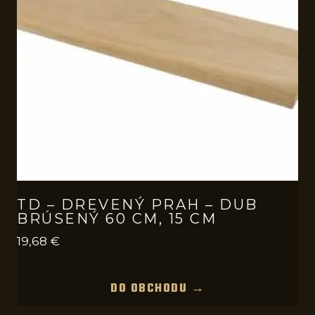
TD – DREVENÝ PRAH – DUB
BRÚSENÝ 60 CM, 15 CM
19,68
€
DO OBCHODU →