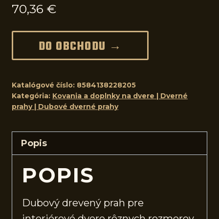
70,36
€
DO OBCHODU →
Katalógové číslo:
8584138228205
Kategória:
Kovania a doplnky na dvere | Dverné
prahy | Dubové dverné prahy
Popis
POPIS
Dubový drevený prah pre
interiérové
dvere
rôznych rozmerov.