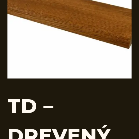
TD –
DREVENÝ