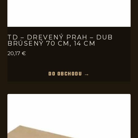
TD – DREVENÝ PRAH – DUB
BRÚSENÝ 70 CM, 14 CM
20,17
€
DO OBCHODU →