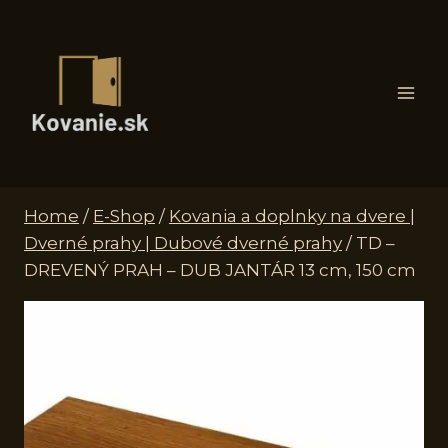
Skip
to
content
Home
/
E-Shop
/
Kovania a doplnky na dvere |
Dverné prahy | Dubové dverné prahy
/
TD –
DREVENÝ PRAH – DUB JANTÁR 13 cm, 150 cm