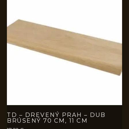
TD – DREVENÝ PRAH – DUB
BRÚSENÝ 70 CM, 11 CM