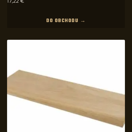
17,22
€
DO OBCHODU →