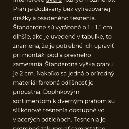
Prah je dodávaný bez vyfrézovanej
drážky a osadeného tesnenia.
Štandardne sú vyrábané o 1 – 1,5 cm
dlhšie, ako je uvedené v tabuľke, to
znamená, že je potrebné ich upraviť
pri montáži podľa presného
zamerania. Štandardná výška prahu
je 2 cm. Nakoľko sa jedná o prírodný
materiál farebná odlišnosť je
prípustná. Doplnkovým
sortimentom k dverným prahom sú
silikónové tesnenia dostupné vo
viacerých odtieňoch. Tesnenia je
potrebné zakupovať samostatne.