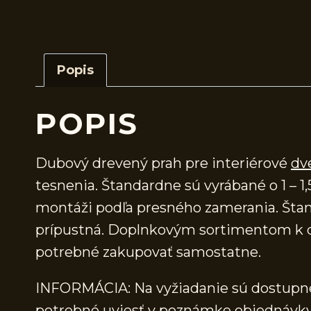
Popis
POPIS
Dubový drevený prah pre interiérové
dv
tesnenia. Štandardne sú vyrábané o 1 – 1,
montáži podľa presného zamerania. Štand
prípustná. Doplnkovým sortimentom k d
potrebné zakupovať samostatne.
INFORMÁCIA: Na vyžiadanie sú dostupné 
potrebné uviesť v poznámke objednávky.