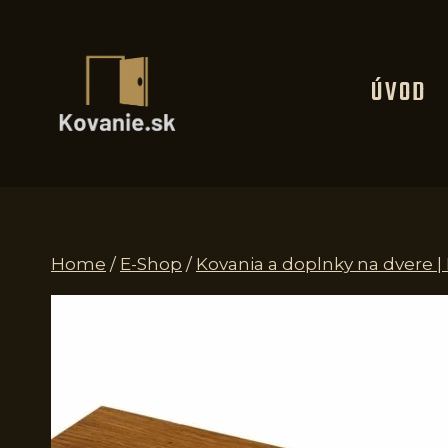
Skip
to
content
ÚVOD
Home
/
E-Shop
/
Kovania a doplnky na dvere 