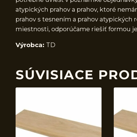
atypických prahov a prahov, ktoré nem
prahov s tesnením a prahov atypických r
miestnosti, odporúčame riešiť formou j
Výrobca:
TD
SÚVISIACE PRO