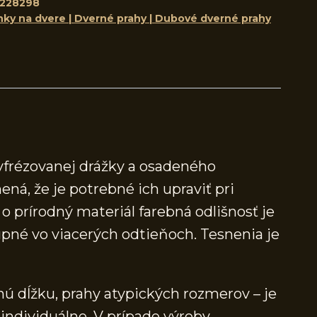
228298
nky na dvere | Dverné prahy | Dubové dverné prahy
yfrézovanej drážky a osadeného
ená, že je potrebné ich upraviť pri
 prírodný materiál farebná odlišnosť je
né vo viacerých odtieňoch. Tesnenia je
ú dĺžku, prahy atypických rozmerov – je
individuálne. V prípade výroby