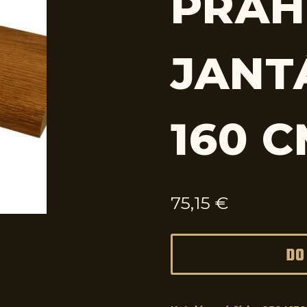
PRAH
JANTÁ
160 
75,15
€
DO