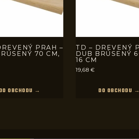
DREVENÝ PRAH –
TD – DREVENÝ 
RÚSENÝ 70 CM,
DUB BRÚSENÝ 6
16 CM
19,68
€
DO OBCHODU →
DO OBCHODU 