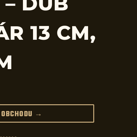
 – DUB
R 13 CM,
CM
 OBCHODU →