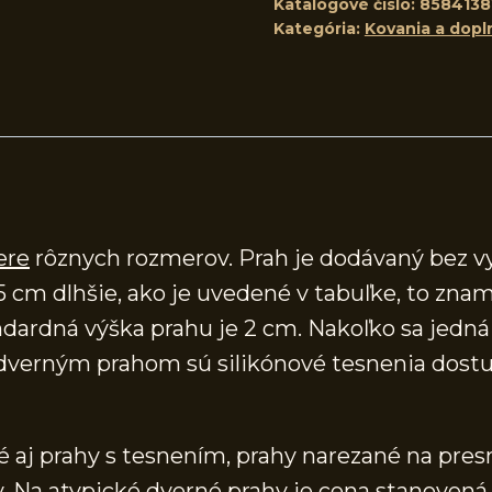
Katalógové číslo:
8584138
Kategória:
Kovania a dopl
ere
rôznych rozmerov. Prah je dodávaný bez v
5 cm dlhšie, ako je uvedené v tabuľke, to znam
ardná výška prahu je 2 cm. Nakoľko sa jedná o
verným prahom sú silikónové tesnenia dostup
aj prahy s tesnením, prahy narezané na presn
 Na atypické dverné prahy je cena stanovená 