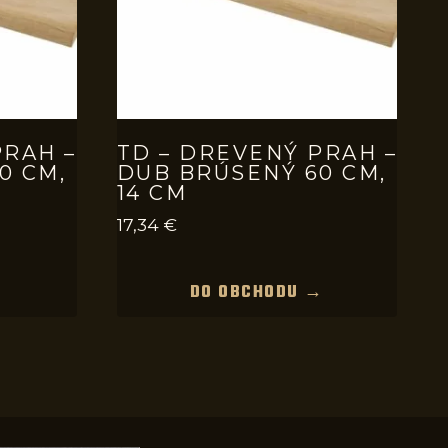
PRAH –
TD – DREVENÝ PRAH –
0 CM,
DUB BRÚSENÝ 60 CM,
14 CM
17,34
€
→
DO OBCHODU →