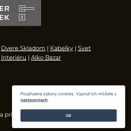
Dvere Skladom
|
Kabelky
|
Svet
Interiéru
|
Alko Bazar
Používame súbory cookies. Vypnúť ich môžete v
nastaveniach
.
a príslušenstvo
OK