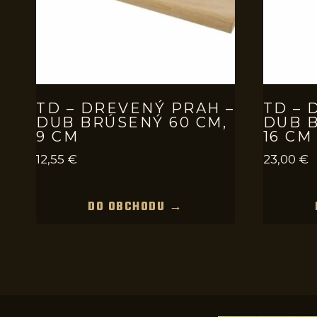
TD – DREVENÝ PRAH –
TD – 
DUB BRÚSENÝ 60 CM,
DUB B
9 CM
16 CM
12,55
€
23,00
€
DO OBCHODU →