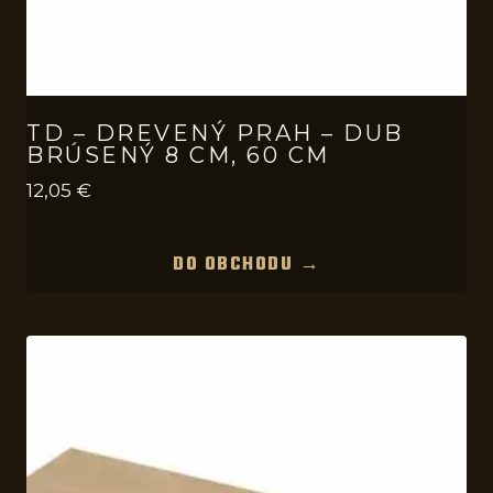
TD – DREVENÝ PRAH – DUB
BRÚSENÝ 8 CM, 60 CM
12,05
€
DO OBCHODU →