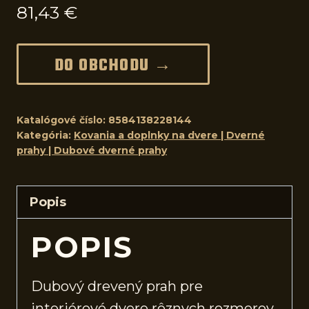
81,43
€
DO OBCHODU →
Katalógové číslo:
8584138228144
Kategória:
Kovania a doplnky na dvere | Dverné
prahy | Dubové dverné prahy
Popis
POPIS
Dubový drevený prah pre
interiérové
dvere
rôznych rozmerov.