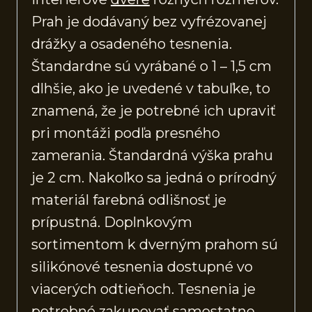
Prah je dodávaný bez vyfrézovanej
drážky a osadeného tesnenia.
Štandardne sú vyrábané o 1 – 1,5 cm
dlhšie, ako je uvedené v tabuľke, to
znamená, že je potrebné ich upraviť
pri montáži podľa presného
zamerania. Štandardná výška prahu
je 2 cm. Nakoľko sa jedná o prírodný
materiál farebná odlišnosť je
prípustná. Doplnkovým
sortimentom k dverným prahom sú
silikónové tesnenia dostupné vo
viacerých odtieňoch. Tesnenia je
potrebné zakupovať samostatne.