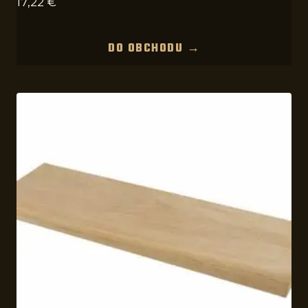
17,22
€
DO OBCHODU →