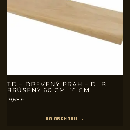
TD – DREVENÝ PRAH – DUB
BRÚSENÝ 60 CM, 16 CM
19,68
€
DO OBCHODU →