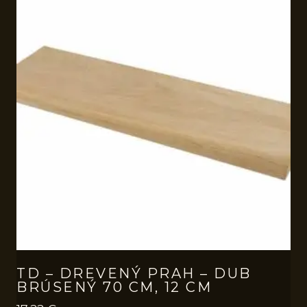
TD – DREVENÝ PRAH – DUB
BRÚSENÝ 70 CM, 12 CM