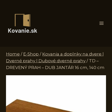
Skip
to
content
Home
/
E-Shop
/
Kovania a doplnky na dvere |
Dverné prahy | Dubové dverné prahy
/
TD –
DREVENÝ PRAH – DUB JANTÁR 16 cm, 140 cm