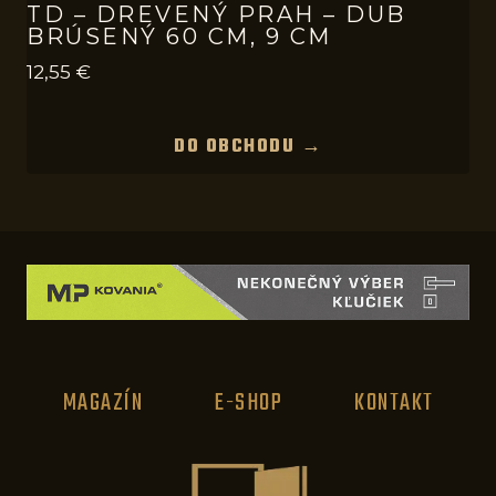
TD – DREVENÝ PRAH – DUB
BRÚSENÝ 60 CM, 9 CM
12,55
€
DO OBCHODU →
MAGAZÍN
E-SHOP
KONTAKT