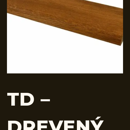
TD –
DREVENÝ