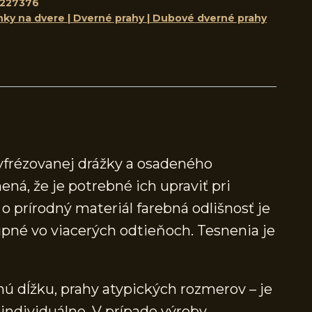
227376
nky na dvere | Dverné prahy | Dubové dverné prahy
yfrézovanej drážky a osadeného
ená, že je potrebné ich upraviť pri
 prírodný materiál farebná odlišnosť je
né vo viacerých odtieňoch. Tesnenia je
ú dĺžku, prahy atypických rozmerov – je
individuálne. V prípade výroby