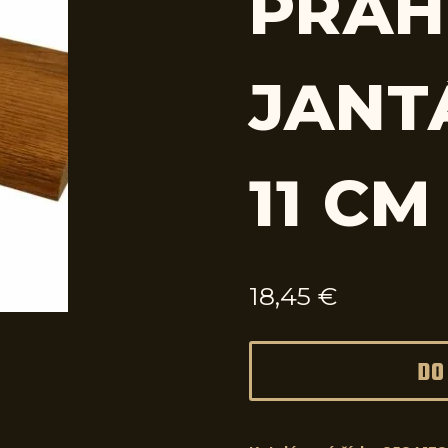
PRAH
JANT
11 CM
18,45
€
DO