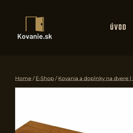
Skip
to
content
ÚVOD
Home
/
E-Shop
/
Kovania a doplnky na dvere 