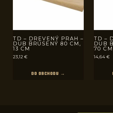
TD – DREVENÝ PRAH –
TD – 
DUB BRÚSENÝ 80 CM,
DUB B
13 CM
70 CM
23,12
€
14,64
€
DO OBCHODU →