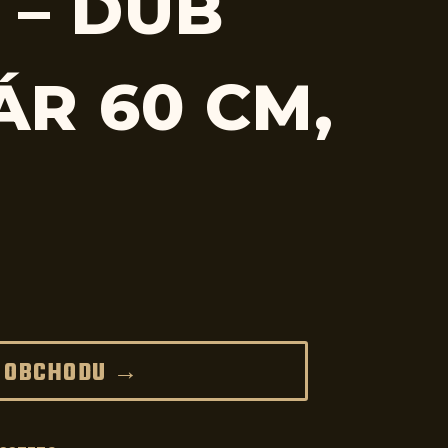
 – DUB
ÁR 60 CM,
 OBCHODU →