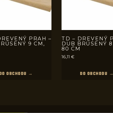
DREVENÝ PRAH –
TD – DREVENÝ 
RÚSENÝ 9 CM,
DUB BRÚSENÝ 8
80 CM
16,11
€
DO OBCHODU →
DO OBCHODU 