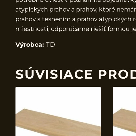
atypických prahov a prahov, ktoré nem
prahov s tesnením a prahov atypických r
miestnosti, odporúčame riešiť formou j
Výrobca:
TD
SÚVISIACE PRO