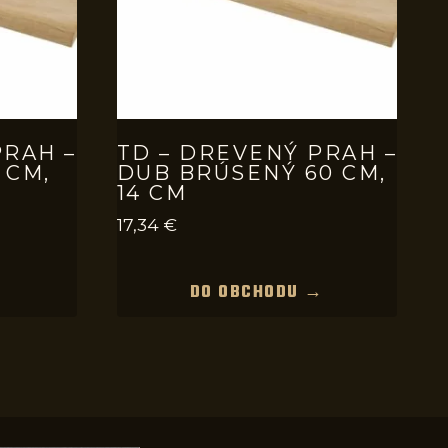
PRAH –
TD – DREVENÝ PRAH –
 CM,
DUB BRÚSENÝ 60 CM,
14 CM
17,34
€
→
DO OBCHODU →