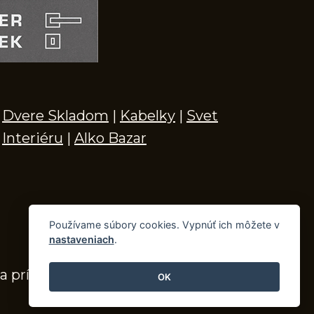
Dvere Skladom
|
Kabelky
|
Svet
Interiéru
|
Alko Bazar
Používame súbory cookies. Vypnúť ich môžete v
nastaveniach
.
a príslušenstvo
OK