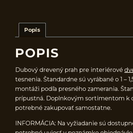
Popis
POPIS
Dubový drevený prah pre interiérové
dv
tesnenia. Štandardne sú vyrábané o 1 – 1,
montáži podľa presného zamerania. Štand
prípustná. Doplnkovým sortimentom k d
potrebné zakupovať samostatne.
INFORMÁCIA: Na vyžiadanie sú dostupné 
potrebné uviesť v poznámke objednávky.