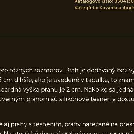
Katalógové číslo:
8584138
Kategória:
Kovania a dopl
ere
rôznych rozmerov. Prah je dodávaný bez v
5 cm dlhšie, ako je uvedené v tabuľke, to znam
ardná výška prahu je 2 cm. Nakoľko sa jedná o
verným prahom sú silikónové tesnenia dostup
aj prahy s tesnením, prahy narezané na presn
 Na atypické dverné prahy je cena stanovená 