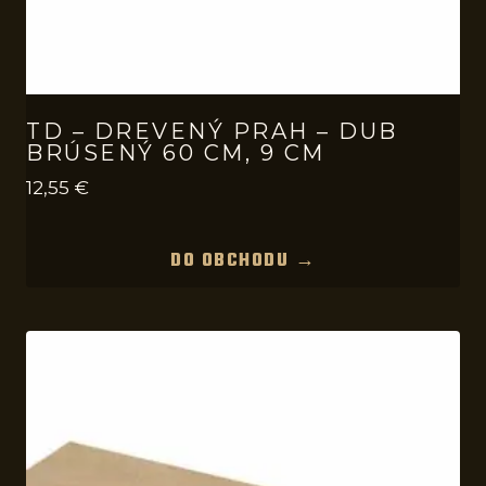
TD – DREVENÝ PRAH – DUB
BRÚSENÝ 60 CM, 9 CM
12,55
€
DO OBCHODU →