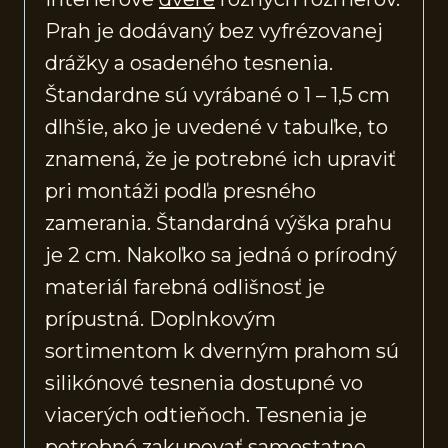
Prah je dodávaný bez vyfrézovanej
drážky a osadeného tesnenia.
Štandardne sú vyrábané o 1 – 1,5 cm
dlhšie, ako je uvedené v tabuľke, to
znamená, že je potrebné ich upraviť
pri montáži podľa presného
zamerania. Štandardná výška prahu
je 2 cm. Nakoľko sa jedná o prírodný
materiál farebná odlišnosť je
prípustná. Doplnkovým
sortimentom k dverným prahom sú
silikónové tesnenia dostupné vo
viacerých odtieňoch. Tesnenia je
potrebné zakupovať samostatne.