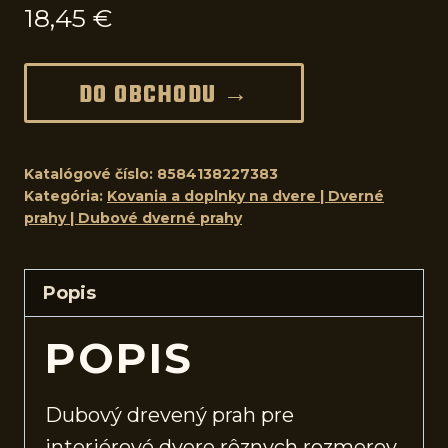
18,45
€
DO OBCHODU →
Katalógové číslo:
8584138227383
Kategória:
Kovania a doplnky na dvere | Dverné
prahy | Dubové dverné prahy
Popis
POPIS
Dubový drevený prah pre
interiérové
dvere
rôznych rozmerov.