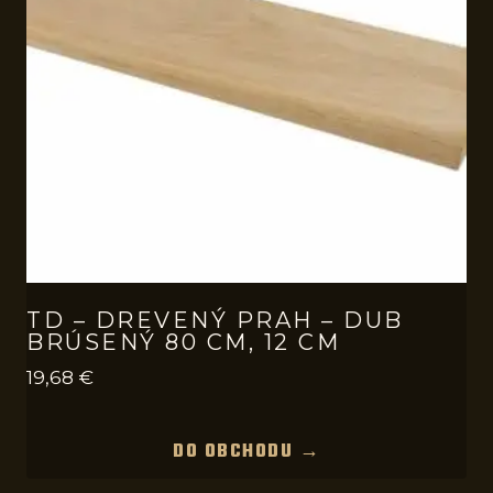
TD – DREVENÝ PRAH – DUB
BRÚSENÝ 80 CM, 12 CM
19,68
€
DO OBCHODU →