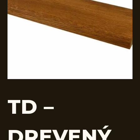
TD –
DREVENÝ