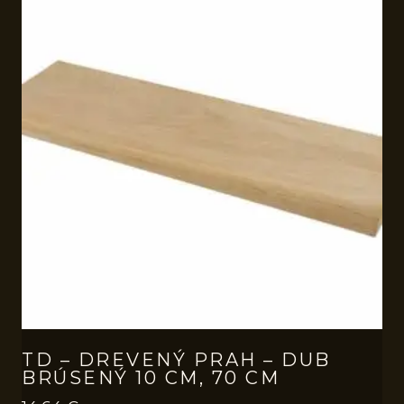
TD – DREVENÝ PRAH – DUB
BRÚSENÝ 10 CM, 70 CM