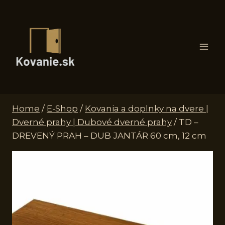
Skip
to
content
Home
/
E-Shop
/
Kovania a doplnky na dvere |
Dverné prahy | Dubové dverné prahy
/
TD –
DREVENÝ PRAH – DUB JANTÁR 60 cm, 12 cm