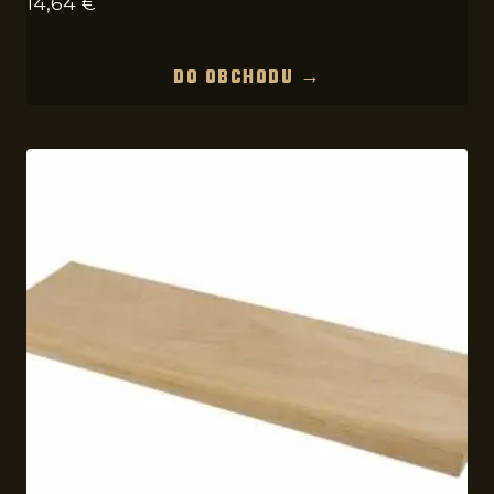
14,64
€
DO OBCHODU →