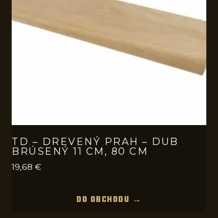
TD – DREVENÝ PRAH – DUB
BRÚSENÝ 11 CM, 80 CM
19,68
€
DO OBCHODU →