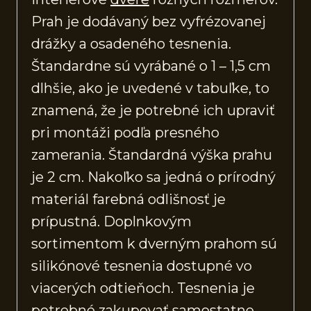
Prah je dodávaný bez vyfrézovanej
drážky a osadeného tesnenia.
Štandardne sú vyrábané o 1 – 1,5 cm
dlhšie, ako je uvedené v tabuľke, to
znamená, že je potrebné ich upraviť
pri montáži podľa presného
zamerania. Štandardná výška prahu
je 2 cm. Nakoľko sa jedná o prírodný
materiál farebná odlišnosť je
prípustná. Doplnkovým
sortimentom k dverným prahom sú
silikónové tesnenia dostupné vo
viacerých odtieňoch. Tesnenia je
potrebné zakupovať samostatne.