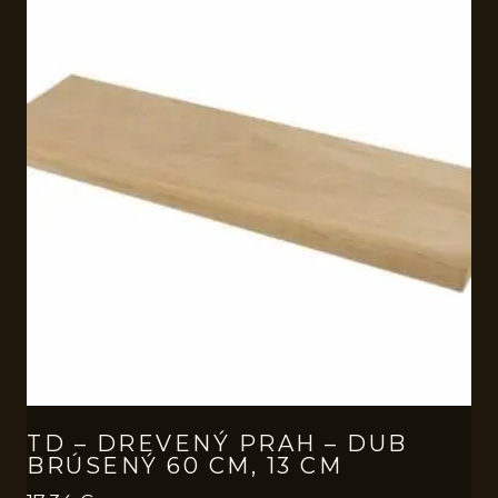
TD – DREVENÝ PRAH – DUB
BRÚSENÝ 60 CM, 13 CM