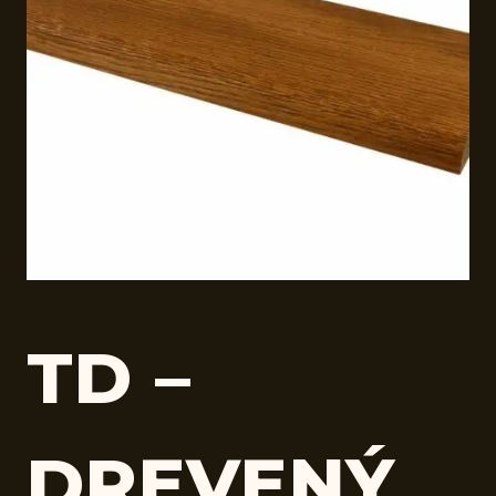
TD –
DREVENÝ