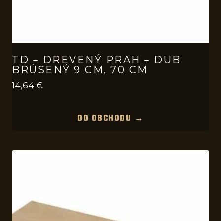
TD – DREVENÝ PRAH – DUB
BRÚSENÝ 9 CM, 70 CM
14,64
€
DO OBCHODU →