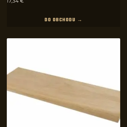
17,34
€
DO OBCHODU →