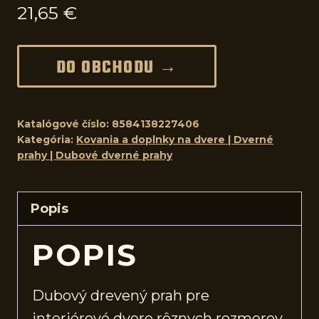
21,65
€
DO OBCHODU →
Katalógové číslo:
8584138227406
Kategória:
Kovania a doplnky na dvere | Dverné
prahy | Dubové dverné prahy
Popis
POPIS
Dubový drevený prah pre
interiérové
dvere
rôznych rozmerov.