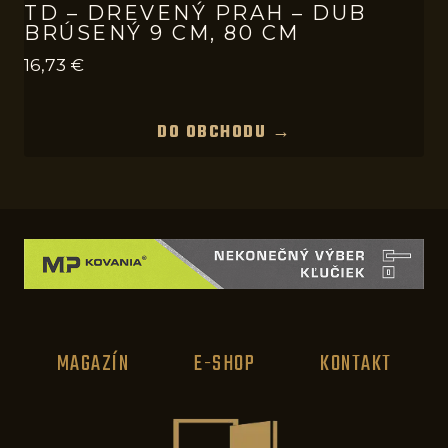
TD – DREVENÝ PRAH – DUB
BRÚSENÝ 9 CM, 80 CM
16,73
€
DO OBCHODU →
MAGAZÍN
E-SHOP
KONTAKT