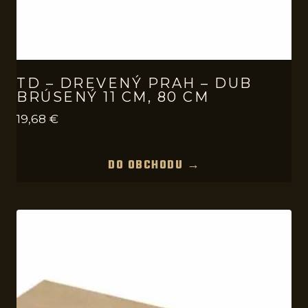
TD – DREVENÝ PRAH – DUB
BRÚSENÝ 11 CM, 80 CM
19,68
€
DO OBCHODU →