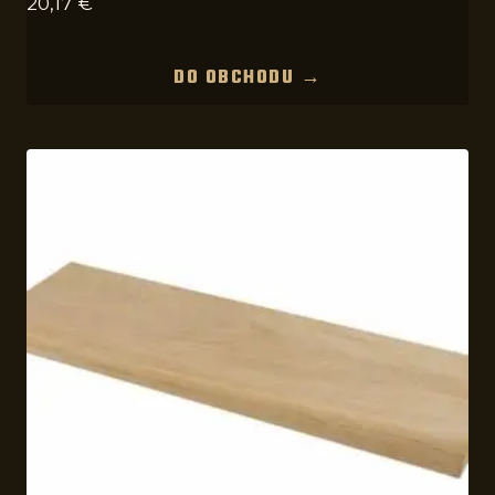
20,17
€
DO OBCHODU →