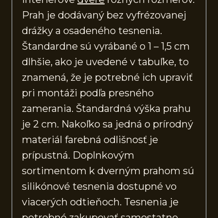
Prah je dodávaný bez vyfrézovanej
drážky a osadeného tesnenia.
Štandardne sú vyrábané o 1 – 1,5 cm
dlhšie, ako je uvedené v tabuľke, to
znamená, že je potrebné ich upraviť
pri montáži podľa presného
zamerania. Štandardná výška prahu
je 2 cm. Nakoľko sa jedná o prírodný
materiál farebná odlišnosť je
prípustná. Doplnkovým
sortimentom k dverným prahom sú
silikónové tesnenia dostupné vo
viacerých odtieňoch. Tesnenia je
potrebné zakupovať samostatne.