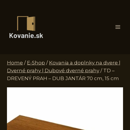
Skip
to
content
Home
/
E-Shop
/
Kovania a doplnky na dvere |
Dverné prahy | Dubové dverné prahy
/
TD –
DREVENÝ PRAH – DUB JANTÁR 70 cm, 15 cm