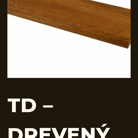
TD –
DREVENÝ