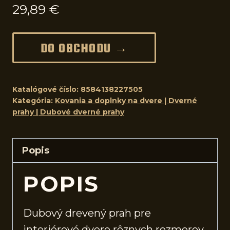
29,89
€
DO OBCHODU →
Katalógové číslo:
8584138227505
Kategória:
Kovania a doplnky na dvere | Dverné
prahy | Dubové dverné prahy
Popis
POPIS
Dubový drevený prah pre
interiérové
dvere
rôznych rozmerov.