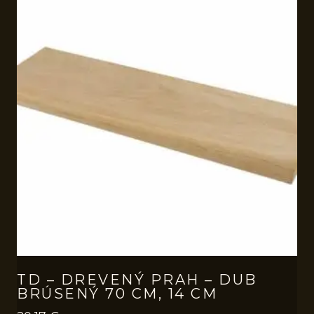
TD – DREVENÝ PRAH – DUB
BRÚSENÝ 70 CM, 14 CM