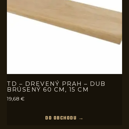
TD – DREVENÝ PRAH – DUB
BRÚSENÝ 60 CM, 15 CM
19,68
€
DO OBCHODU →