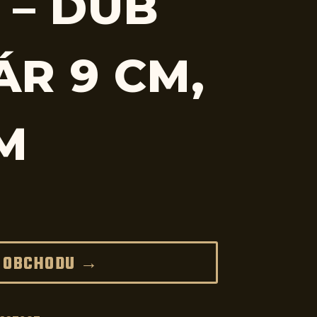
 – DUB
ÁR 9 CM,
CM
 OBCHODU →