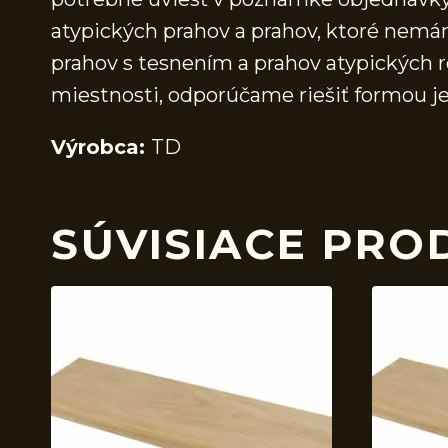
atypických prahov a prahov, ktoré nem
prahov s tesnením a prahov atypických r
miestnosti, odporúčame riešiť formou j
Výrobca:
TD
SÚVISIACE PRO