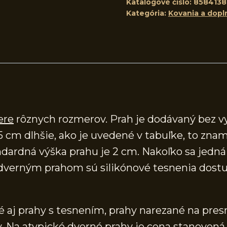
Katalógové číslo:
858413
Kategória:
Kovania a dopl
ere
rôznych rozmerov. Prah je dodávaný bez v
5 cm dlhšie, ako je uvedené v tabuľke, to znam
ardná výška prahu je 2 cm. Nakoľko sa jedná o
verným prahom sú silikónové tesnenia dostup
aj prahy s tesnením, prahy narezané na presn
 Na atypické dverné prahy je cena stanovená 