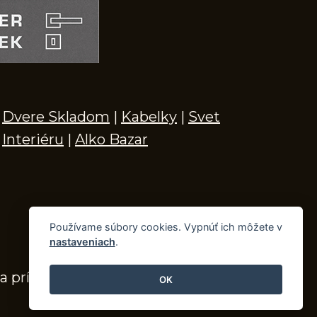
Dvere Skladom
|
Kabelky
|
Svet
Interiéru
|
Alko Bazar
Používame súbory cookies. Vypnúť ich môžete v
nastaveniach
.
a príslušenstvo
OK