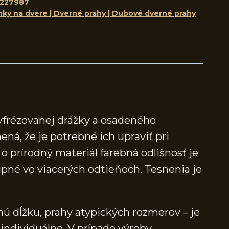
8227987
nky na dvere | Dverné prahy | Dubové dverné prahy
yfrézovanej drážky a osadeného
ená, že je potrebné ich upraviť pri
 prírodný materiál farebná odlišnosť je
né vo viacerých odtieňoch. Tesnenia je
ú dĺžku, prahy atypických rozmerov – je
individuálne. V prípade výroby