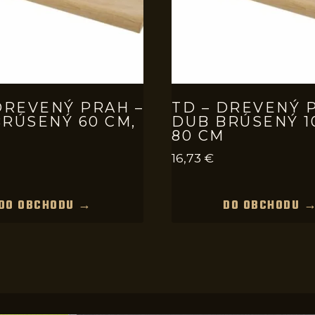
DREVENÝ PRAH –
TD – DREVENÝ 
RÚSENÝ 60 CM,
DUB BRÚSENÝ 1
80 CM
16,73
€
DO OBCHODU →
DO OBCHODU 