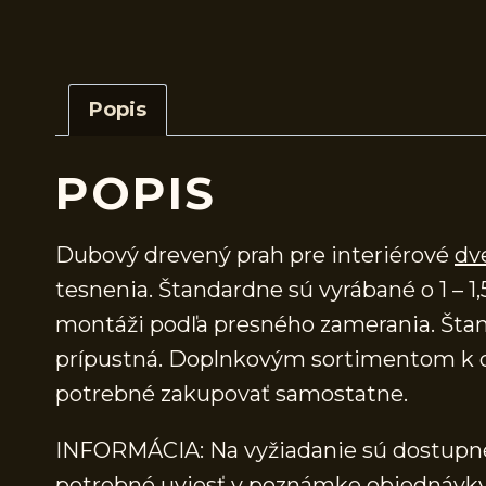
Popis
POPIS
Dubový drevený prah pre interiérové
dv
tesnenia. Štandardne sú vyrábané o 1 – 1,
montáži podľa presného zamerania. Štand
prípustná. Doplnkovým sortimentom k d
potrebné zakupovať samostatne.
INFORMÁCIA: Na vyžiadanie sú dostupné 
potrebné uviesť v poznámke objednávky.