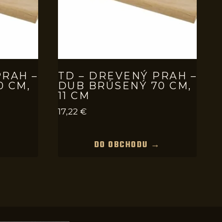
PRAH –
TD – DREVENÝ PRAH –
0 CM,
DUB BRÚSENÝ 70 CM,
11 CM
17,22
€
→
DO OBCHODU →