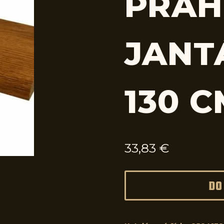
PRAH
JANT
130 
33,83
€
DO