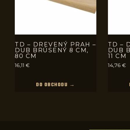
TD – DREVENÝ PRAH –
TD – 
DUB BRÚSENÝ 8 CM,
DUB B
80 CM
11 CM
16,11
€
14,76
€
DO OBCHODU →