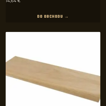
14,64
€
DO OBCHODU →