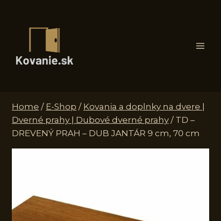
Skip
to
content
Home
/
E-Shop
/
Kovania a doplnky na dvere |
Dverné prahy | Dubové dverné prahy
/
TD –
DREVENÝ PRAH – DUB JANTÁR 9 cm, 70 cm