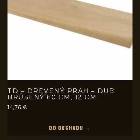
TD – DREVENÝ PRAH – DUB
BRÚSENÝ 60 CM, 12 CM
14,76
€
DO OBCHODU →