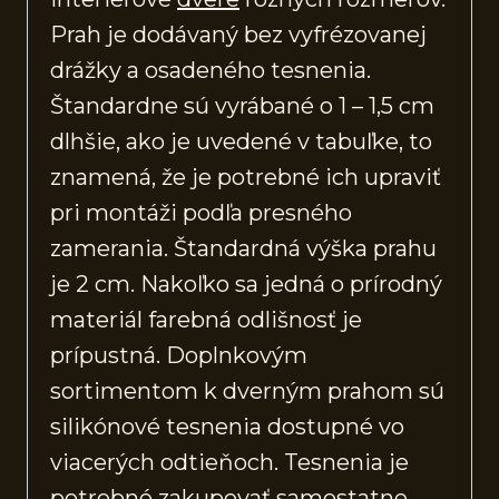
Prah je dodávaný bez vyfrézovanej
drážky a osadeného tesnenia.
Štandardne sú vyrábané o 1 – 1,5 cm
dlhšie, ako je uvedené v tabuľke, to
znamená, že je potrebné ich upraviť
pri montáži podľa presného
zamerania. Štandardná výška prahu
je 2 cm. Nakoľko sa jedná o prírodný
materiál farebná odlišnosť je
prípustná. Doplnkovým
sortimentom k dverným prahom sú
silikónové tesnenia dostupné vo
viacerých odtieňoch. Tesnenia je
potrebné zakupovať samostatne.