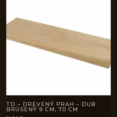
TD – DREVENÝ PRAH – DUB
BRÚSENÝ 9 CM, 70 CM