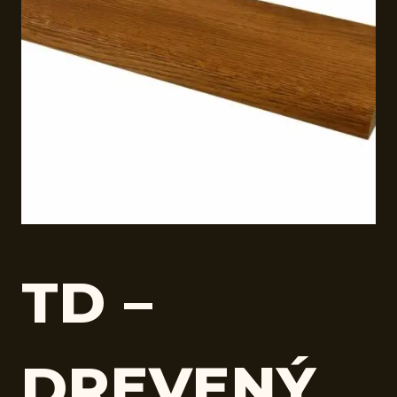
TD –
DREVENÝ