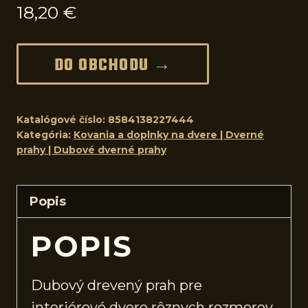
18,20
€
DO OBCHODU →
Katalógové číslo:
8584138227444
Kategória:
Kovania a doplnky na dvere | Dverné
prahy | Dubové dverné prahy
Popis
POPIS
Dubový drevený prah pre
interiérové
dvere
rôznych rozmerov.