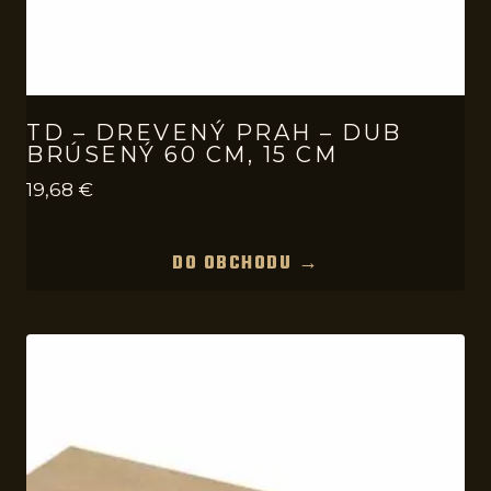
TD – DREVENÝ PRAH – DUB
BRÚSENÝ 60 CM, 15 CM
19,68
€
DO OBCHODU →