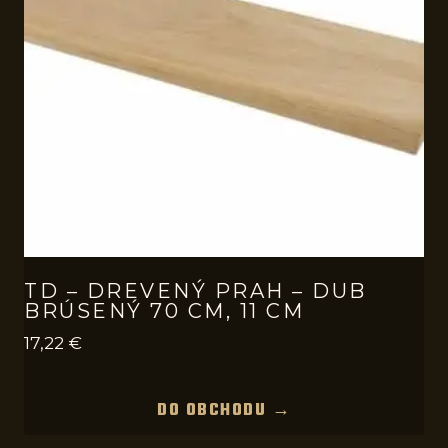
TD – DREVENÝ PRAH – DUB
BRÚSENÝ 70 CM, 11 CM
17,22
€
DO OBCHODU →