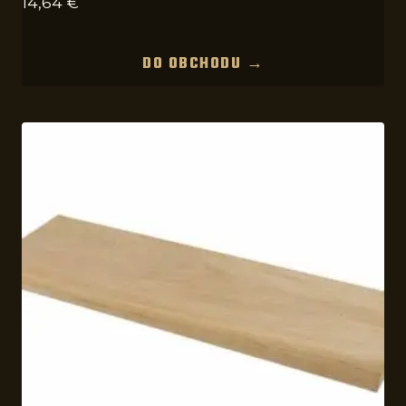
14,64
€
DO OBCHODU →