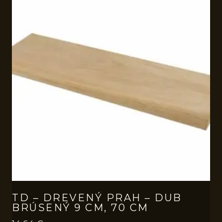
TD – DREVENÝ PRAH – DUB
BRÚSENÝ 9 CM, 70 CM