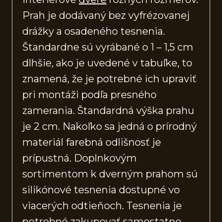
Prah je dodávaný bez vyfrézovanej
drážky a osadeného tesnenia.
Štandardne sú vyrábané o 1 – 1,5 cm
dlhšie, ako je uvedené v tabuľke, to
znamená, že je potrebné ich upraviť
pri montáži podľa presného
zamerania. Štandardná výška prahu
je 2 cm. Nakoľko sa jedná o prírodný
materiál farebná odlišnosť je
prípustná. Doplnkovým
sortimentom k dverným prahom sú
silikónové tesnenia dostupné vo
viacerých odtieňoch. Tesnenia je
potrebné zakupovať samostatne.