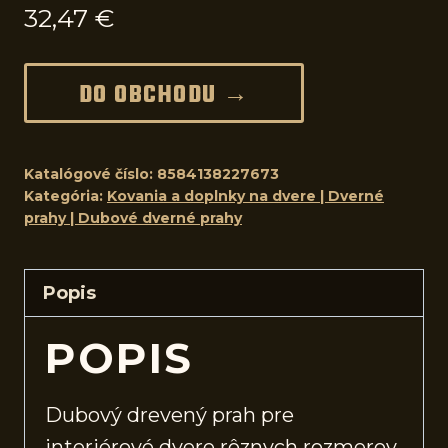
32,47
€
DO OBCHODU →
Katalógové číslo:
8584138227673
Kategória:
Kovania a doplnky na dvere | Dverné
prahy | Dubové dverné prahy
Popis
POPIS
Dubový drevený prah pre
interiérové
dvere
rôznych rozmerov.