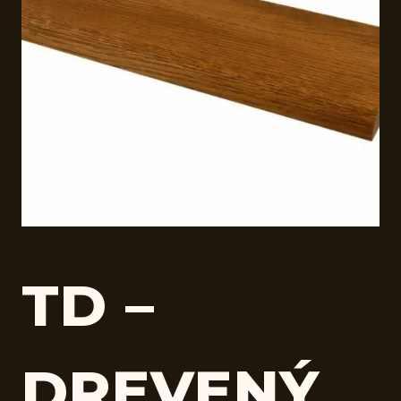
TD –
DREVENÝ