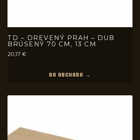
TD – DREVENÝ PRAH – DUB
BRÚSENÝ 70 CM, 13 CM
20,17
€
DO OBCHODU →