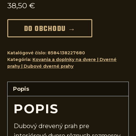
38,50
€
DO OBCHODU →
Katalógové číslo:
8584138227680
Kategória:
Kovania a doplnky na dvere | Dverné
prahy | Dubové dverné prahy
Popis
POPIS
Dubový drevený prah pre
interiérové
dvere
rôznych rozmerov.