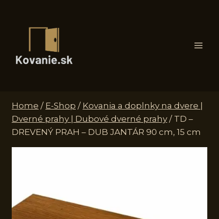
Skip
to
content
Home
/
E-Shop
/
Kovania a doplnky na dvere |
Dverné prahy | Dubové dverné prahy
/
TD –
DREVENÝ PRAH – DUB JANTÁR 90 cm, 15 cm