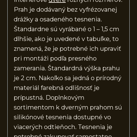
Prah je dodávaný bez vyfrézovanej
drážky a osadeného tesnenia.
Štandardne sú vyrábané o 1 – 1,5 cm
dlhšie, ako je uvedené v tabuľke, to
znamená, že je potrebné ich upraviť
pri montáži podľa presného
zamerania. Štandardná výška prahu
je 2 cm. Nakoľko sa jedná o prírodný
materiál farebná odlišnosť je
prípustná. Doplnkovým
sortimentom k dverným prahom sú
silikónové tesnenia dostupné vo
viacerých odtieňoch. Tesnenia je
potrebné zakupovať samostatne.