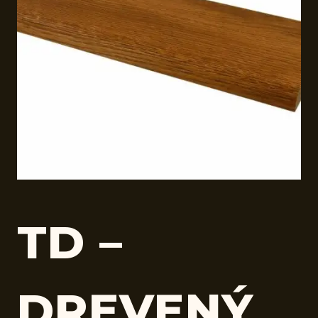
TD –
DREVENÝ