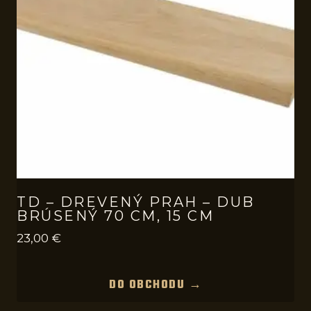
TD – DREVENÝ PRAH – DUB
BRÚSENÝ 70 CM, 15 CM
23,00
€
DO OBCHODU →