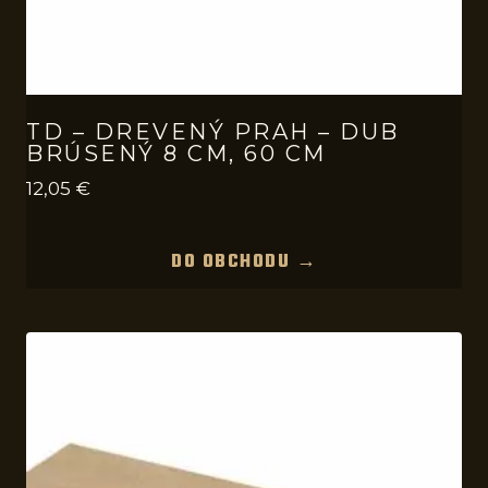
TD – DREVENÝ PRAH – DUB
BRÚSENÝ 8 CM, 60 CM
12,05
€
DO OBCHODU →