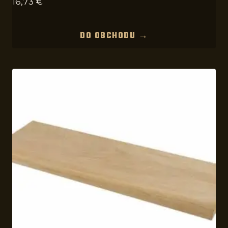
16,73
€
DO OBCHODU →