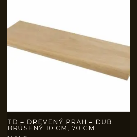
TD – DREVENÝ PRAH – DUB
BRÚSENÝ 10 CM, 70 CM