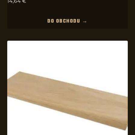
14,64
€
DO OBCHODU →