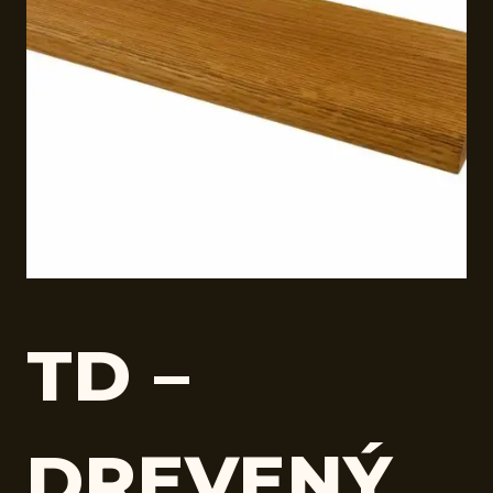
TD –
DREVENÝ