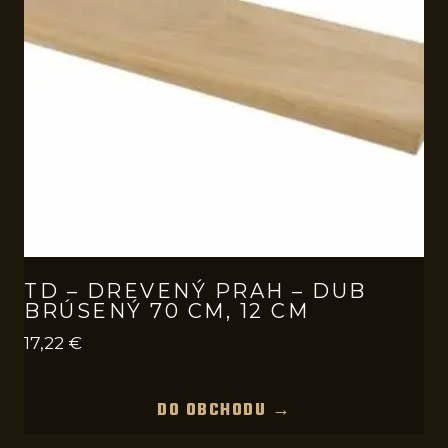
TD – DREVENÝ PRAH – DUB
BRÚSENÝ 70 CM, 12 CM
17,22
€
DO OBCHODU →