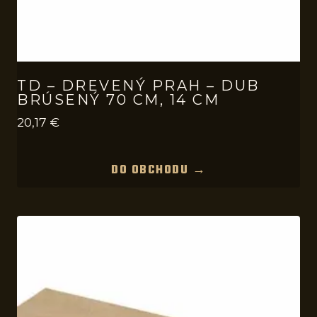
TD – DREVENÝ PRAH – DUB
BRÚSENÝ 70 CM, 14 CM
20,17
€
DO OBCHODU →