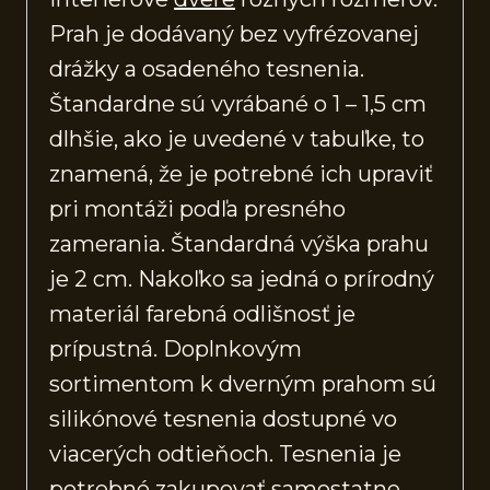
Prah je dodávaný bez vyfrézovanej
drážky a osadeného tesnenia.
Štandardne sú vyrábané o 1 – 1,5 cm
dlhšie, ako je uvedené v tabuľke, to
znamená, že je potrebné ich upraviť
pri montáži podľa presného
zamerania. Štandardná výška prahu
je 2 cm. Nakoľko sa jedná o prírodný
materiál farebná odlišnosť je
prípustná. Doplnkovým
sortimentom k dverným prahom sú
silikónové tesnenia dostupné vo
viacerých odtieňoch. Tesnenia je
potrebné zakupovať samostatne.