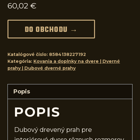
60,02
€
DO OBCHODU →
Katalógové číslo:
8584138227192
Kategória:
Kovania a doplnky na dvere | Dverné
prahy | Dubové dverné prahy
Popis
POPIS
Dubový drevený prah pre
interiérové
dvere
rôznych rozmerov.