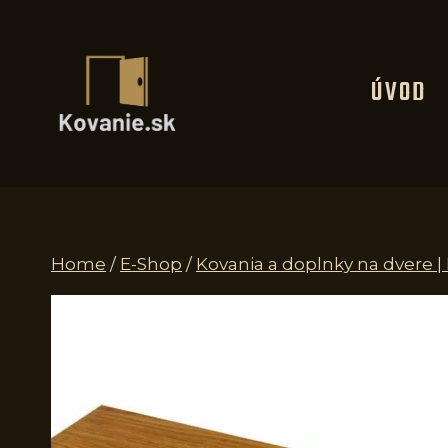
Skip
to
content
ÚVOD
Home
/
E-Shop
/
Kovania a doplnky na dvere 