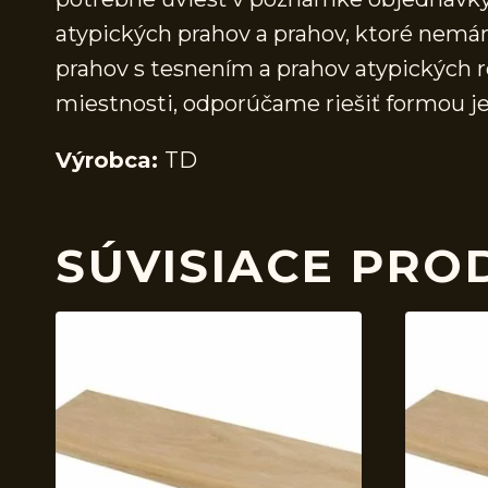
atypických prahov a prahov, ktoré nem
prahov s tesnením a prahov atypických r
miestnosti, odporúčame riešiť formou j
Výrobca:
TD
SÚVISIACE PRO