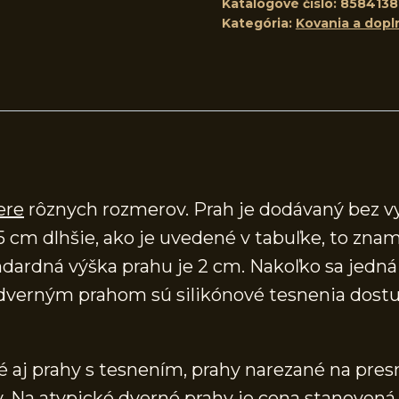
Katalógové číslo:
858413
Kategória:
Kovania a dopl
ere
rôznych rozmerov. Prah je dodávaný bez v
5 cm dlhšie, ako je uvedené v tabuľke, to znam
ardná výška prahu je 2 cm. Nakoľko sa jedná o
verným prahom sú silikónové tesnenia dostup
aj prahy s tesnením, prahy narezané na presn
 Na atypické dverné prahy je cena stanovená 