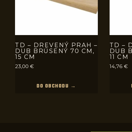
TD – DREVENÝ PRAH –
TD – 
DUB BRÚSENÝ 70 CM,
DUB B
15 CM
11 CM
23,00
€
14,76
€
DO OBCHODU →