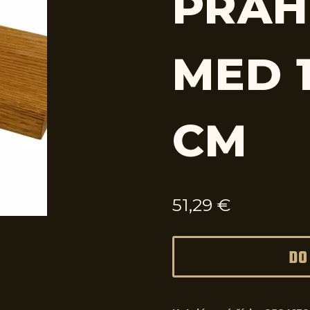
PRAH
MED 1
CM
51,29
€
DO