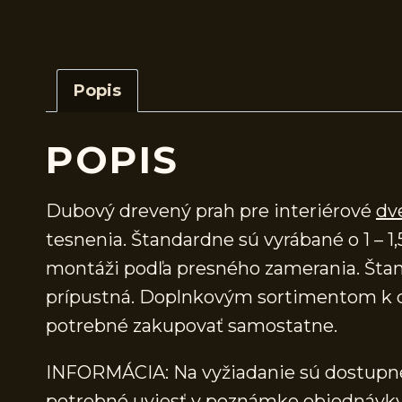
Popis
POPIS
Dubový drevený prah pre interiérové
dv
tesnenia. Štandardne sú vyrábané o 1 – 1,
montáži podľa presného zamerania. Štand
prípustná. Doplnkovým sortimentom k d
potrebné zakupovať samostatne.
INFORMÁCIA: Na vyžiadanie sú dostupné 
potrebné uviesť v poznámke objednávky.