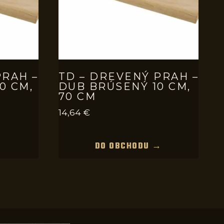
PRAH –
TD – DREVENÝ PRAH –
0 CM,
DUB BRÚSENÝ 10 CM,
70 CM
14,64
€
→
DO OBCHODU →