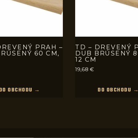
DREVENÝ PRAH –
TD – DREVENÝ 
RÚSENÝ 60 CM,
DUB BRÚSENÝ 8
12 CM
19,68
€
DO OBCHODU →
DO OBCHODU 