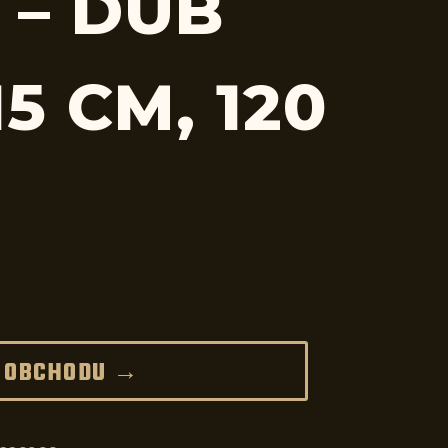
 – DUB
5 CM, 120
 OBCHODU →