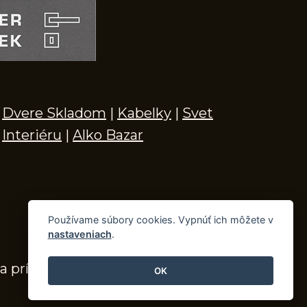
Dvere Skladom
|
Kabelky
|
Svet
Interiéru
|
Alko Bazar
Používame súbory cookies. Vypnúť ich môžete v
nastaveniach
.
a príslušenstvo
OK