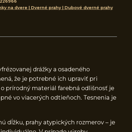
8226966
nky na dvere | Dverné prahy | Dubové dverné prahy
yfrézovanej drážky a osadeného
ená, že je potrebné ich upraviť pri
 prírodný materiál farebná odlišnosť je
né vo viacerých odtieňoch. Tesnenia je
ú dĺžku, prahy atypických rozmerov – je
individuálne. V prípade výroby