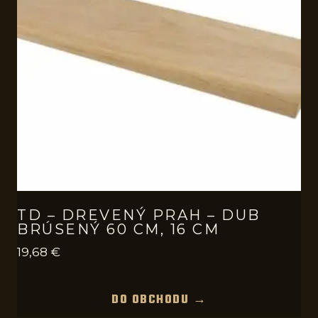
TD – DREVENÝ PRAH – DUB
BRÚSENÝ 60 CM, 16 CM
19,68
€
DO OBCHODU →