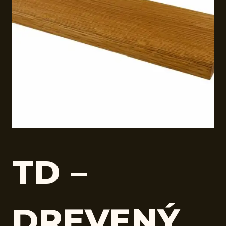
TD –
DREVENÝ