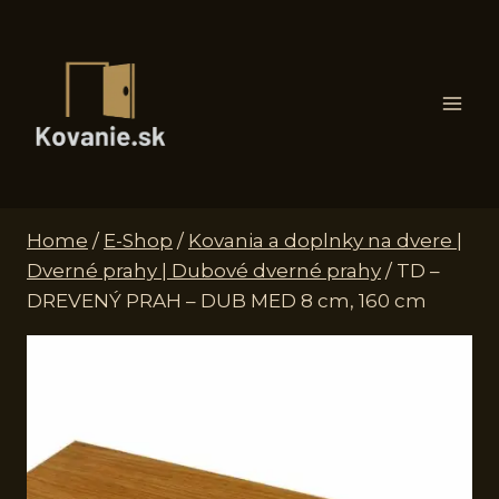
Skip
to
content
Home
/
E-Shop
/
Kovania a doplnky na dvere |
Dverné prahy | Dubové dverné prahy
/
TD –
DREVENÝ PRAH – DUB MED 8 cm, 160 cm