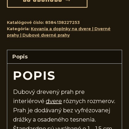
Katalógové číslo:
8584138227253
Kategória:
Kovania a doplnky na dvere | Dverné
prahy | Dubové dverné prahy
Popis
POPIS
Dubový drevený prah pre
interiérové
dvere
rôznych rozmerov.
Prah je dodávaný bez vyfrézovanej
drážky a osadeného tesnenia.
Štandardne sú vyrábané o 1 – 1,5 cm