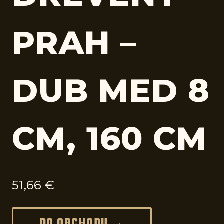
PRAH –
DUB MED 8
CM, 160 CM
51,66
€
DO OBCHODU →