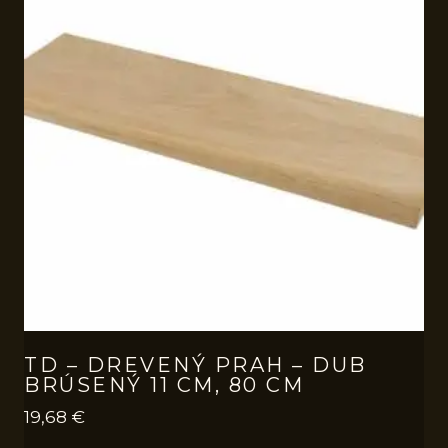
TD – DREVENÝ PRAH – DUB
BRÚSENÝ 11 CM, 80 CM
19,68
€