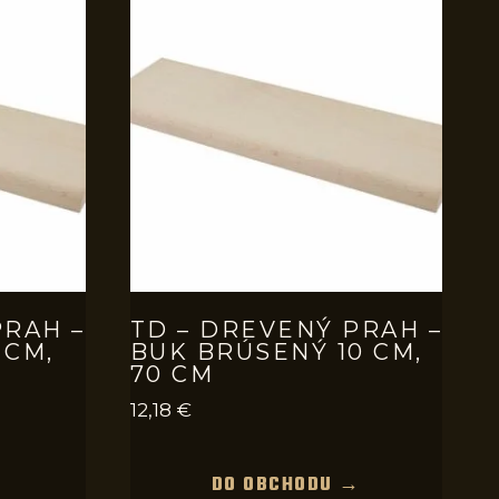
PRAH –
TD – DREVENÝ PRAH –
 CM,
BUK BRÚSENÝ 10 CM,
70 CM
12,18
€
→
DO OBCHODU →