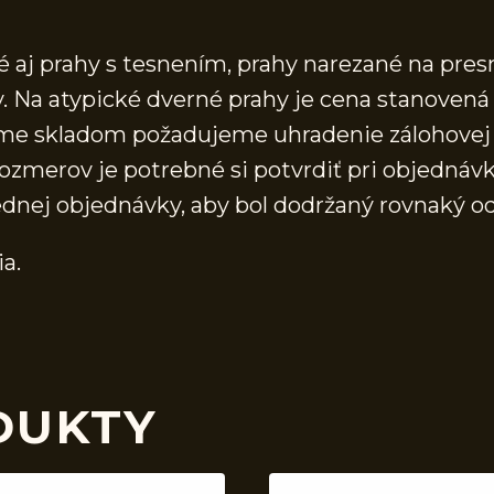
aj prahy s tesnením, prahy narezané na presn
 Na atypické dverné prahy je cena stanovená 
áme skladom požadujeme uhradenie zálohovej 
ozmerov je potrebné si potvrdiť pri objednávk
ednej objednávky, aby bol dodržaný rovnaký o
ia.
DUKTY