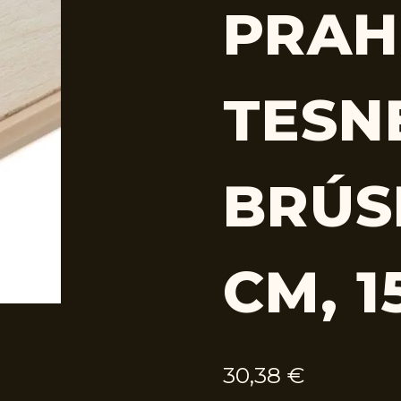
PRAH
TESN
BRÚS
CM, 1
30,38
€