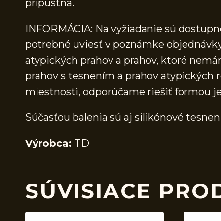
prípustná.
INFORMÁCIA: Na vyžiadanie sú dostupné 
potrebné uviesť v poznámke objednávky.
atypických prahov a prahov, ktoré nem
prahov s tesnením a prahov atypických r
miestnosti, odporúčame riešiť formou j
Súčasťou balenia sú aj silikónové tesnen
Výrobca:
TD
SÚVISIACE PRO