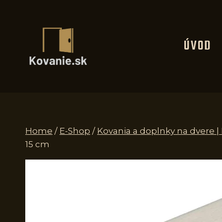
Skip
to
content
ÚVOD
Home
/
E-Shop
/
Kovania a doplnky na dvere |
15 cm