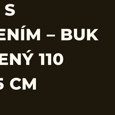
 S
ENÍM – BUK
ENÝ 110
5 CM