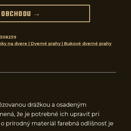
 OBCHODU →
308259
nky na dvere | Dverné prahy | Bukové dverné prahy
frézovanou drážkou a osadeným
mená, že je potrebné ich upraviť pri
 prírodný materiál farebná odlišnosť je