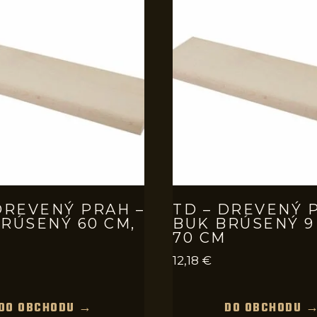
DREVENÝ PRAH –
TD – DREVENÝ 
RÚSENÝ 60 CM,
BUK BRÚSENÝ 9
70 CM
12,18
€
DO OBCHODU →
DO OBCHODU 