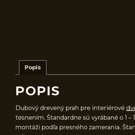
Popis
POPIS
Dubový drevený prah pre interiérové
dv
tesnením. Štandardne sú vyrábané o 1 – 1
montáži podľa presného zamerania. Štand