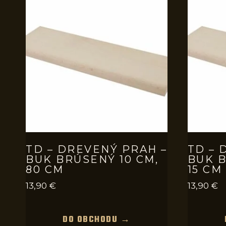
TD – DREVENÝ PRAH –
TD – 
BUK BRÚSENÝ 10 CM,
BUK B
80 CM
15 CM
13,90
€
13,90
€
DO OBCHODU →