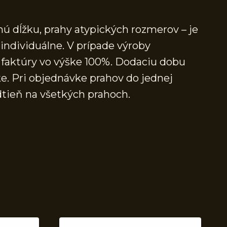
ú dĺžku, prahy atypických rozmerov – je
individuálne. V prípade výroby
faktúry vo výške 100%. Dodaciu dobu
e. Pri objednávke prahov do jednej
dtieň na všetkých prahoch.