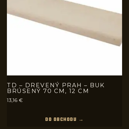
TD – DREVENÝ PRAH – BUK
BRÚSENÝ 70 CM, 12 CM
13,16
€
DO OBCHODU →