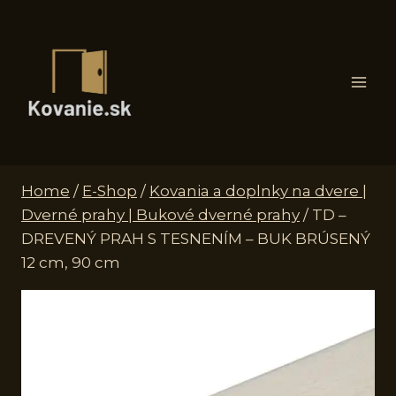
Skip
to
content
Home
/
E-Shop
/
Kovania a doplnky na dvere |
Dverné prahy | Bukové dverné prahy
/
TD –
DREVENÝ PRAH S TESNENÍM – BUK BRÚSENÝ
12 cm, 90 cm