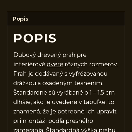
Popis
POPIS
Dubový drevený prah pre
interiérové
dvere
rôznych rozmerov.
Prah je dodávaný s vyfrézovanou
drážkou a osadeným tesnením.
Štandardne sú vyrábané o 1 – 1,5 cm
dlhšie, ako je uvedené v tabuľke, to
znamená, že je potrebné ich upraviť
pri montáži podľa presného
zamerania. Štandardná výška prahu