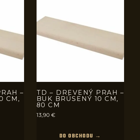
PRAH –
TD – DREVENÝ PRAH –
0 CM,
BUK BRÚSENÝ 10 CM,
80 CM
13,90
€
→
DO OBCHODU →