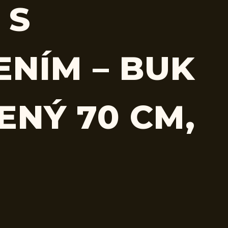
 S
ENÍM – BUK
ENÝ 70 CM,
M