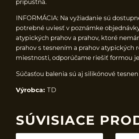
prípustná.
INFORMÁCIA: Na vyžiadanie sú dostupné 
potrebné uviesť v poznámke objednávky.
atypických prahov a prahov, ktoré nem
prahov s tesnením a prahov atypických r
miestnosti, odporúčame riešiť formou j
Súčasťou balenia sú aj silikónové tesnen
Výrobca:
TD
SÚVISIACE PRO