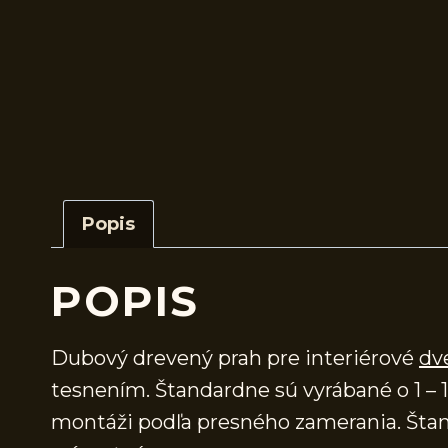
Popis
POPIS
Dubový drevený prah pre interiérové
dv
tesnením. Štandardne sú vyrábané o 1 – 1
montáži podľa presného zamerania. Štand