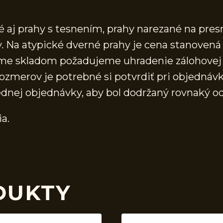
aj prahy s tesnením, prahy narezané na presn
 Na atypické dverné prahy je cena stanovená 
áme skladom požadujeme uhradenie zálohovej 
ozmerov je potrebné si potvrdiť pri objednávk
ednej objednávky, aby bol dodržaný rovnaký o
ia.
DUKTY