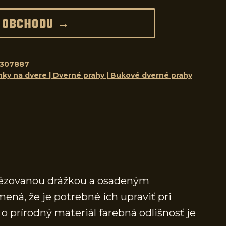
 OBCHODU →
8307887
nky na dvere | Dverné prahy | Bukové dverné prahy
frézovanou drážkou a osadeným
mená, že je potrebné ich upraviť pri
 prírodný materiál farebná odlišnosť je