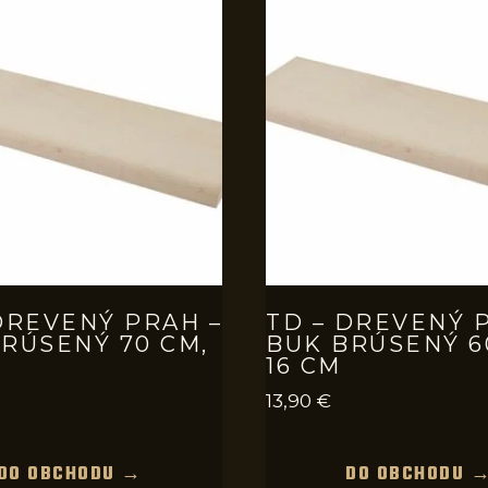
DREVENÝ PRAH –
TD – DREVENÝ 
RÚSENÝ 70 CM,
BUK BRÚSENÝ 6
16 CM
13,90
€
DO OBCHODU →
DO OBCHODU 