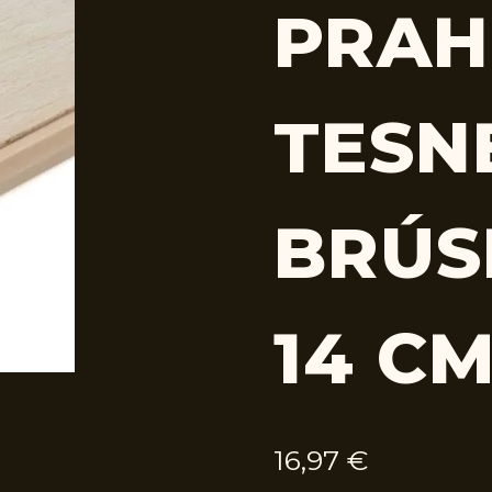
PRAH
TESN
BRÚS
14 C
16,97
€