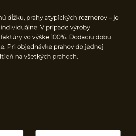
ú dĺžku, prahy atypických rozmerov – je
individuálne. V prípade výroby
faktúry vo výške 100%. Dodaciu dobu
e. Pri objednávke prahov do jednej
dtieň na všetkých prahoch.