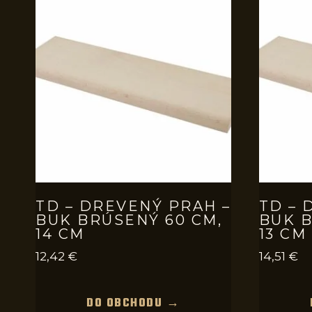
TD – DREVENÝ PRAH –
TD – 
BUK BRÚSENÝ 60 CM,
BUK B
14 CM
13 CM
12,42
€
14,51
€
DO OBCHODU →