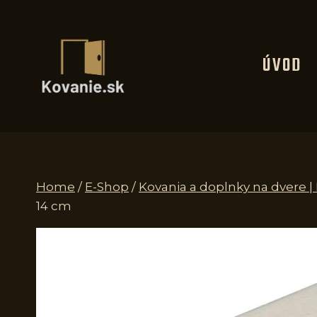
Skip
to
content
ÚVOD
Home
/
E-Shop
/
Kovania a doplnky na dvere |
14 cm