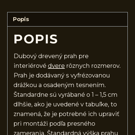
Popis
POPIS
Dubový drevený prah pre
interiérové
dvere
rôznych rozmerov.
Prah je dodávaný s vyfrézovanou
drážkou a osadeným tesnením.
Štandardne sú vyrábané o 1 – 1,5 cm
dlhšie, ako je uvedené v tabuľke, to
znamená, že je potrebné ich upraviť
pri montáži podľa presného
zamerania. Štandardná výška prahu