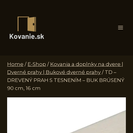
Skip
to
content
Home
/
E-Shop
/
Kovania a doplnky na dvere |
Dverné prahy | Bukové dverné prahy
/
TD –
DREVENÝ PRAH S TESNENÍM – BUK BRÚSENÝ
90 cm, 16 cm