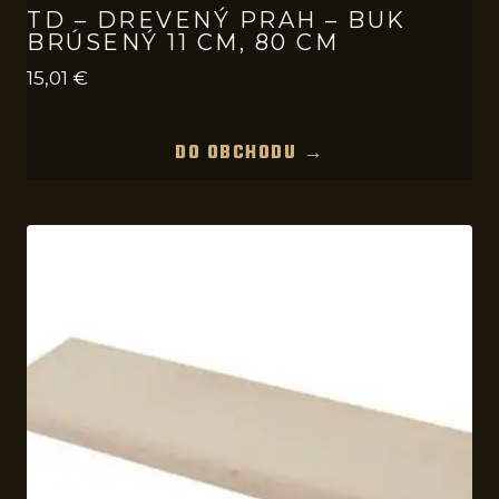
TD – DREVENÝ PRAH – BUK
BRÚSENÝ 11 CM, 80 CM
15,01
€
DO OBCHODU →