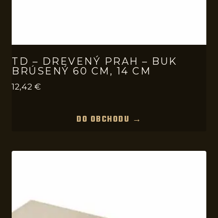
TD – DREVENÝ PRAH – BUK
BRÚSENÝ 60 CM, 14 CM
12,42
€
DO OBCHODU →