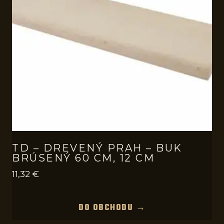
TD – DREVENÝ PRAH – BUK
BRÚSENÝ 60 CM, 12 CM
11,32
€
DO OBCHODU →