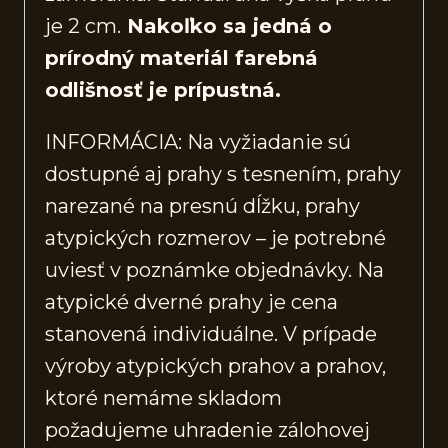
je 2 cm.
Nakoľko sa jedná o
prírodný materiál farebná
odlišnosť je prípustná.
INFORMÁCIA: Na vyžiadanie sú
dostupné aj prahy s tesnením, prahy
narezané na presnú dĺžku, prahy
atypických rozmerov – je potrebné
uviesť v poznámke objednávky. Na
atypické dverné prahy je cena
stanovená individuálne. V prípade
výroby atypických prahov a prahov,
ktoré nemáme skladom
požadujeme uhradenie zálohovej