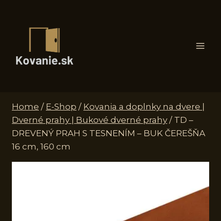
Skip
to
content
Home
/
E-Shop
/
Kovania a doplnky na dvere |
Dverné prahy | Bukové dverné prahy
/
TD –
DREVENÝ PRAH S TESNENÍM – BUK ČEREŠŇA
16 cm, 160 cm