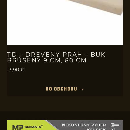
TD – DREVENÝ PRAH – BUK
BRÚSENÝ 9 CM, 80 CM
13,90
€
DO OBCHODU →