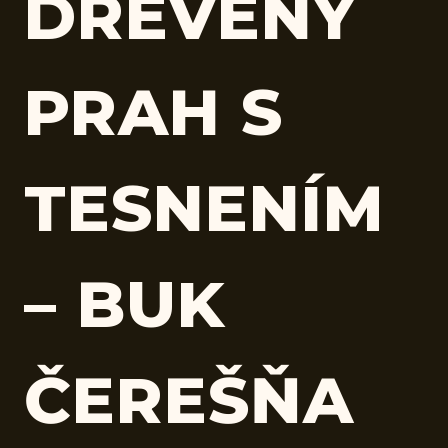
DREVENÝ
PRAH S
TESNENÍM
– BUK
ČEREŠŇA