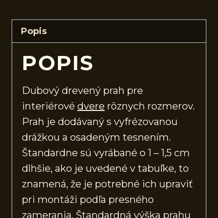
Popis
POPIS
Dubový drevený prah pre
interiérové
dvere
rôznych rozmerov.
Prah je dodávaný s vyfrézovanou
drážkou a osadeným tesnením.
Štandardne sú vyrábané o 1 – 1,5 cm
dlhšie, ako je uvedené v tabuľke, to
znamená, že je potrebné ich upraviť
pri montáži podľa presného
zamerania. Štandardná výška prahu