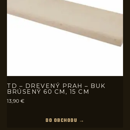
TD – DREVENÝ PRAH – BUK
BRÚSENÝ 60 CM, 15 CM
13,90
€
DO OBCHODU →