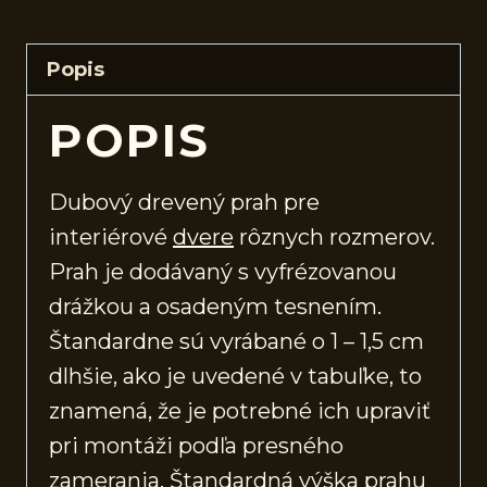
Popis
POPIS
Dubový drevený prah pre
interiérové
dvere
rôznych rozmerov.
Prah je dodávaný s vyfrézovanou
drážkou a osadeným tesnením.
Štandardne sú vyrábané o 1 – 1,5 cm
dlhšie, ako je uvedené v tabuľke, to
znamená, že je potrebné ich upraviť
pri montáži podľa presného
zamerania. Štandardná výška prahu