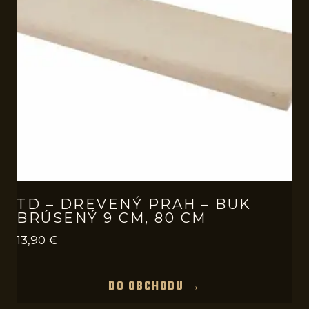
TD – DREVENÝ PRAH – BUK
BRÚSENÝ 9 CM, 80 CM
13,90
€
DO OBCHODU →