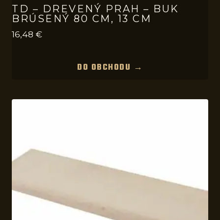
TD – DREVENÝ PRAH – BUK
BRÚSENÝ 80 CM, 13 CM
16,48
€
DO OBCHODU →