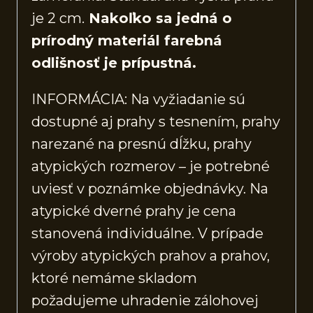
je 2 cm.
Nakoľko sa jedná o
prírodný materiál farebná
odlišnosť je prípustná.
INFORMÁCIA: Na vyžiadanie sú
dostupné aj prahy s tesnením, prahy
narezané na presnú dĺžku, prahy
atypických rozmerov – je potrebné
uviesť v poznámke objednávky. Na
atypické dverné prahy je cena
stanovená individuálne. V prípade
výroby atypických prahov a prahov,
ktoré nemáme skladom
požadujeme uhradenie zálohovej