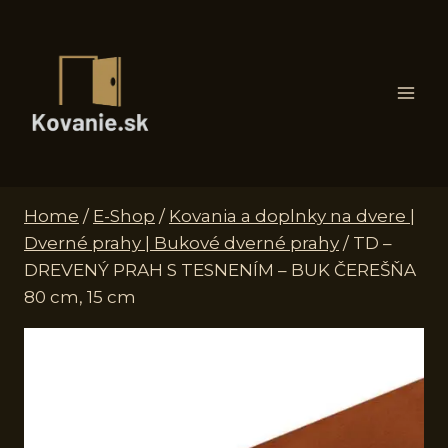
Skip
to
content
Home
/
E-Shop
/
Kovania a doplnky na dvere |
Dverné prahy | Bukové dverné prahy
/
TD –
DREVENÝ PRAH S TESNENÍM – BUK ČEREŠŇA
80 cm, 15 cm