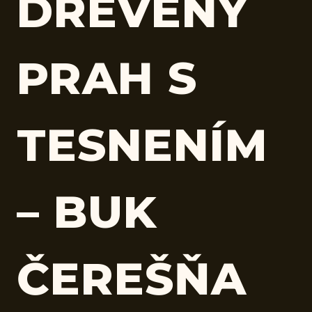
DREVENÝ
PRAH S
TESNENÍM
– BUK
ČEREŠŇA