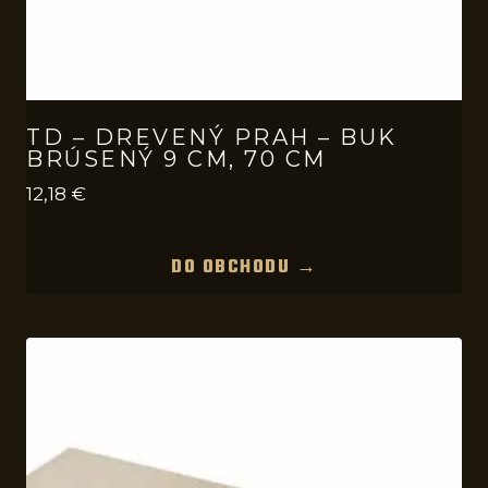
TD – DREVENÝ PRAH – BUK
BRÚSENÝ 9 CM, 70 CM
12,18
€
DO OBCHODU →