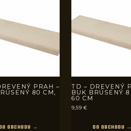
DREVENÝ PRAH –
TD – DREVENÝ 
RÚSENÝ 80 CM,
BUK BRÚSENÝ 8
60 CM
9,59
€
DO OBCHODU →
DO OBCHODU 