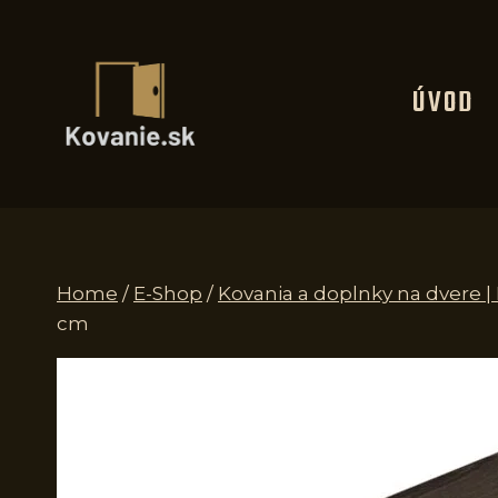
Skip
to
content
ÚVOD
Home
/
E-Shop
/
Kovania a doplnky na dvere |
cm