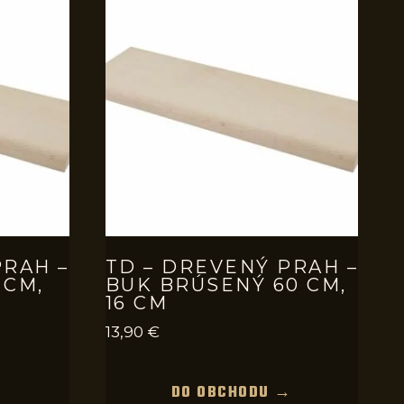
PRAH –
TD – DREVENÝ PRAH –
 CM,
BUK BRÚSENÝ 60 CM,
16 CM
13,90
€
→
DO OBCHODU →