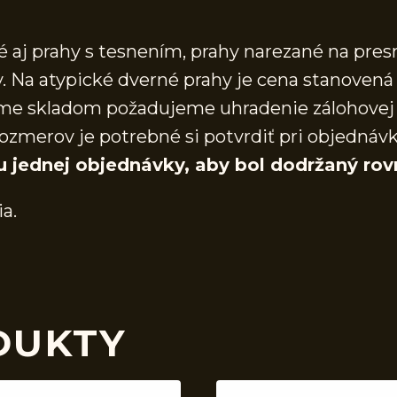
aj prahy s tesnením, prahy narezané na presn
 Na atypické dverné prahy je cena stanovená 
áme skladom požadujeme uhradenie zálohovej 
ozmerov je potrebné si potvrdiť pri objednáv
u jednej objednávky, aby bol dodržaný rov
ia.
DUKTY