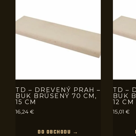
TD – DREVENÝ PRAH –
TD – 
BUK BRÚSENÝ 70 CM,
BUK B
15 CM
12 CM
16,24
€
15,01
€
DO OBCHODU →