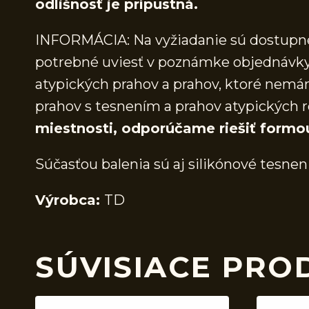
odlišnosť je prípustná.
INFORMÁCIA: Na vyžiadanie sú dostupné 
potrebné uviesť v poznámke objednávky.
atypických prahov a prahov, ktoré nem
prahov s tesnením a prahov atypických r
miestnosti, odporúčame riešiť formo
Súčasťou balenia sú aj silikónové tesnen
Výrobca:
TD
SÚVISIACE PRO