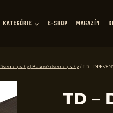
KATEGÓRIE
E-SHOP
MAGAZÍN
K
 Dverné prahy | Bukové dverné prahy
/
TD – DREVENÝ
TD –