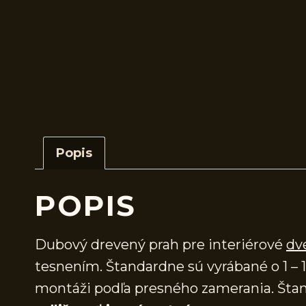
Popis
POPIS
Dubový drevený prah pre interiérové
dv
tesnením. Štandardne sú vyrábané o 1 – 1
montáži podľa presného zamerania. Štan