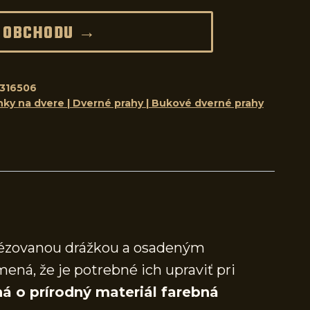
 OBCHODU →
316506
nky na dvere | Dverné prahy | Bukové dverné prahy
frézovanou drážkou a osadeným
mená, že je potrebné ich upraviť pri
á o prírodný materiál farebná