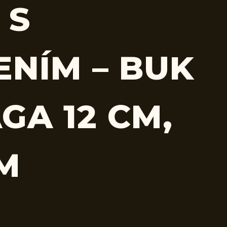
 S
ENÍM – BUK
GA 12 CM,
CM