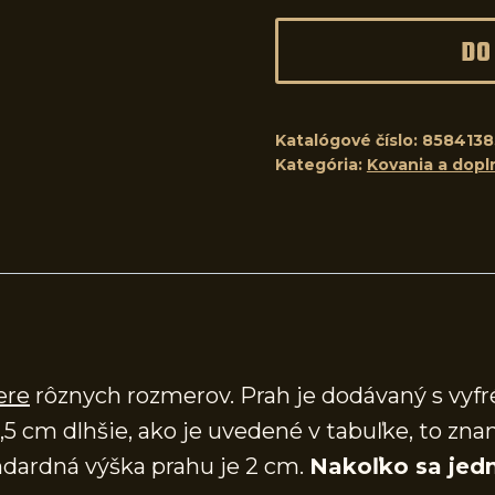
DO
Katalógové číslo:
8584138
Kategória:
Kovania a dopl
ere
rôznych rozmerov. Prah je dodávaný s vy
,5 cm dlhšie, ako je uvedené v tabuľke, to zna
dardná výška prahu je 2 cm.
Nakoľko sa jedn