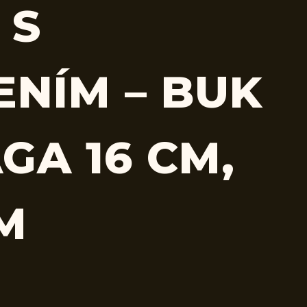
 S
ENÍM – BUK
GA 16 CM,
CM