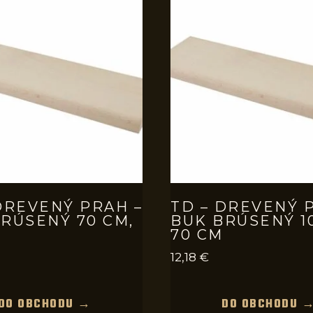
DREVENÝ PRAH –
TD – DREVENÝ 
RÚSENÝ 70 CM,
BUK BRÚSENÝ 1
70 CM
12,18
€
DO OBCHODU →
DO OBCHODU 