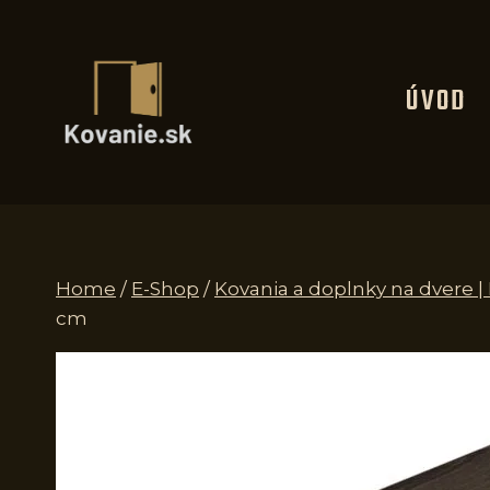
Skip
to
content
ÚVOD
Home
/
E-Shop
/
Kovania a doplnky na dvere |
cm