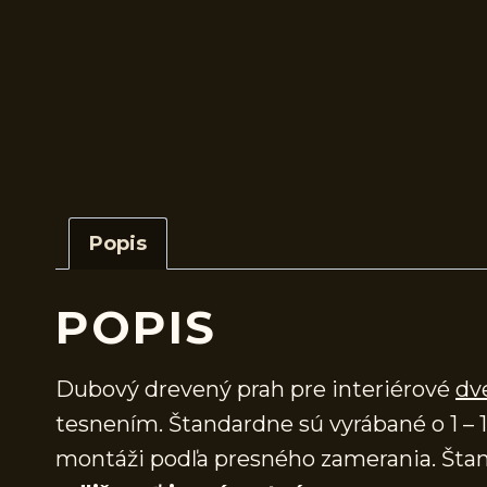
Popis
POPIS
Dubový drevený prah pre interiérové
dv
tesnením. Štandardne sú vyrábané o 1 – 1
montáži podľa presného zamerania. Štan