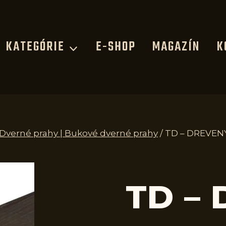
KATEGÓRIE
E-SHOP
MAGAZÍN
K
 Dverné prahy | Bukové dverné prahy
/
TD – DREVENÝ
TD –