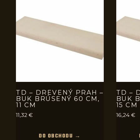
TD – DREVENÝ PRAH –
TD – 
BUK BRÚSENÝ 60 CM,
BUK B
11 CM
15 CM
11,32
€
16,24
€
DO OBCHODU →