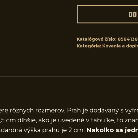
DO
Katalógové číslo:
8584138
Kategória:
Kovania a dopl
ere
rôznych rozmerov. Prah je dodávaný s vy
,5 cm dlhšie, ako je uvedené v tabuľke, to zna
dardná výška prahu je 2 cm.
Nakoľko sa jedn