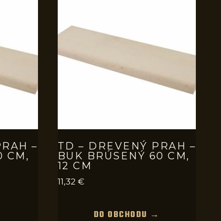
PRAH –
TD – DREVENÝ PRAH –
0 CM,
BUK BRÚSENÝ 60 CM,
12 CM
11,32
€
→
DO OBCHODU →