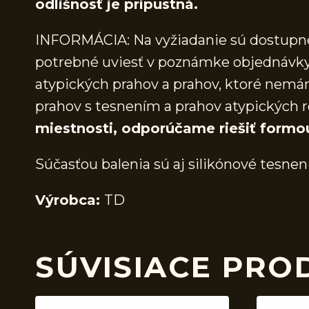
odlišnosť je prípustná.
INFORMÁCIA: Na vyžiadanie sú dostupné 
potrebné uviesť v poznámke objednávky.
atypických prahov a prahov, ktoré nem
prahov s tesnením a prahov atypických r
miestnosti, odporúčame riešiť formo
Súčasťou balenia sú aj silikónové tesnen
Výrobca:
TD
SÚVISIACE PRO