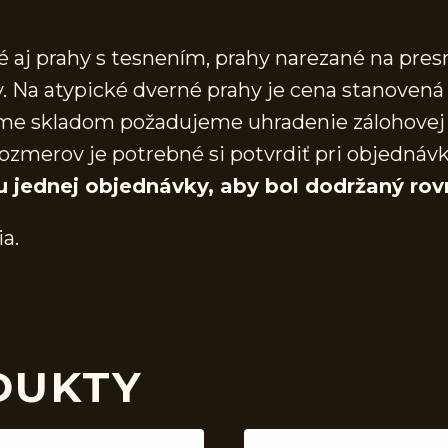
aj prahy s tesnením, prahy narezané na presn
 Na atypické dverné prahy je cena stanovená 
áme skladom požadujeme uhradenie zálohovej 
ozmerov je potrebné si potvrdiť pri objednáv
u jednej objednávky, aby bol dodržaný rov
ia.
DUKTY