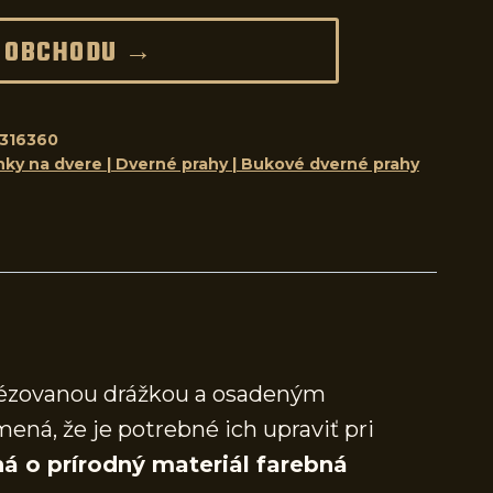
 OBCHODU →
316360
nky na dvere | Dverné prahy | Bukové dverné prahy
frézovanou drážkou a osadeným
mená, že je potrebné ich upraviť pri
á o prírodný materiál farebná