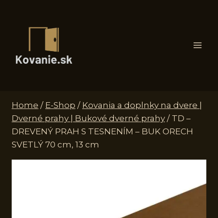
Skip
to
content
Home
/
E-Shop
/
Kovania a doplnky na dvere |
Dverné prahy | Bukové dverné prahy
/
TD –
DREVENÝ PRAH S TESNENÍM – BUK ORECH
SVETLÝ 70 cm, 13 cm