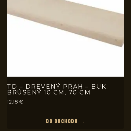
TD – DREVENÝ PRAH – BUK
BRÚSENÝ 10 CM, 70 CM
12,18
€
DO OBCHODU →