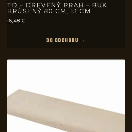
TD – DREVENÝ PRAH – BUK
BRÚSENÝ 80 CM, 13 CM
16,48
€
DO OBCHODU →