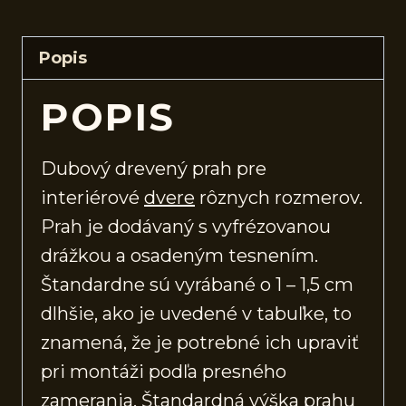
Popis
POPIS
Dubový drevený prah pre
interiérové
dvere
rôznych rozmerov.
Prah je dodávaný s vyfrézovanou
drážkou a osadeným tesnením.
Štandardne sú vyrábané o 1 – 1,5 cm
dlhšie, ako je uvedené v tabuľke, to
znamená, že je potrebné ich upraviť
pri montáži podľa presného
zamerania. Štandardná výška prahu