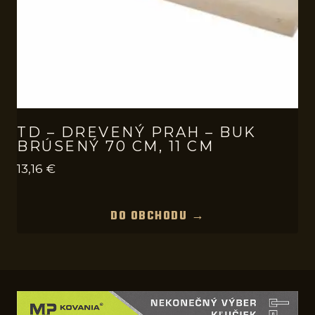
TD – DREVENÝ PRAH – BUK
BRÚSENÝ 70 CM, 11 CM
13,16
€
DO OBCHODU →