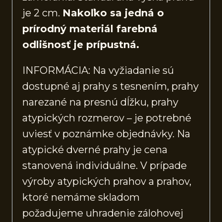
je 2 cm.
Nakoľko sa jedná o
prírodný materiál farebná
odlišnosť je prípustná.
INFORMÁCIA: Na vyžiadanie sú
dostupné aj prahy s tesnením, prahy
narezané na presnú dĺžku, prahy
atypických rozmerov – je potrebné
uviesť v poznámke objednávky. Na
atypické dverné prahy je cena
stanovená individuálne. V prípade
výroby atypických prahov a prahov,
ktoré nemáme skladom
požadujeme uhradenie zálohovej