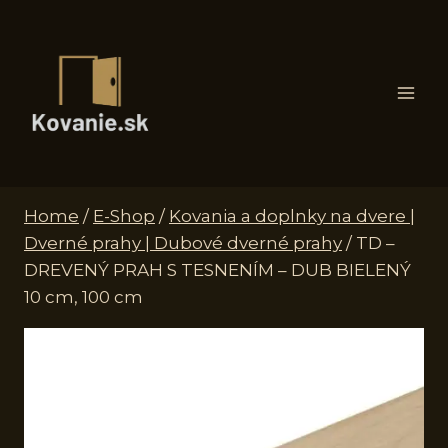
Skip
to
content
Home
/
E-Shop
/
Kovania a doplnky na dvere |
Dverné prahy | Dubové dverné prahy
/
TD –
DREVENÝ PRAH S TESNENÍM – DUB BIELENÝ
10 cm, 100 cm