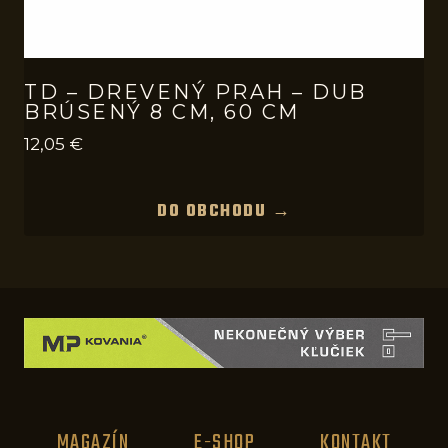
TD – DREVENÝ PRAH – DUB
BRÚSENÝ 8 CM, 60 CM
12,05
€
DO OBCHODU →
MAGAZÍN
E-SHOP
KONTAKT