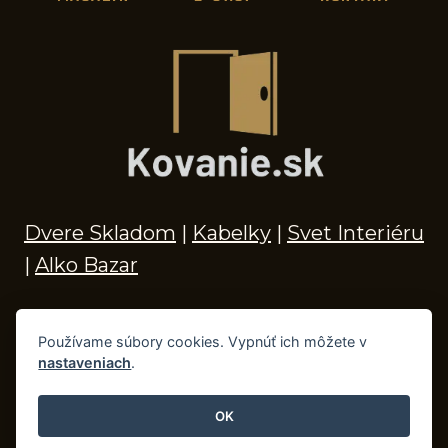
Dvere Skladom
|
Kabelky
|
Svet Interiéru
|
Alko Bazar
Používame súbory cookies. Vypnúť ich môžete v
nastaveniach
.
© 2026 Kľučky na dvere, madlá, kovania,
doplnky do kúpeľne a príslušenstvo
OK