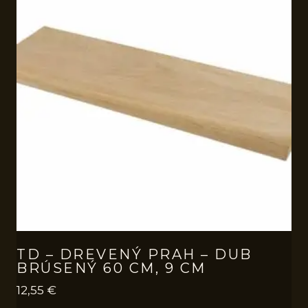
TD – DREVENÝ PRAH – DUB
BRÚSENÝ 60 CM, 9 CM
12,55
€