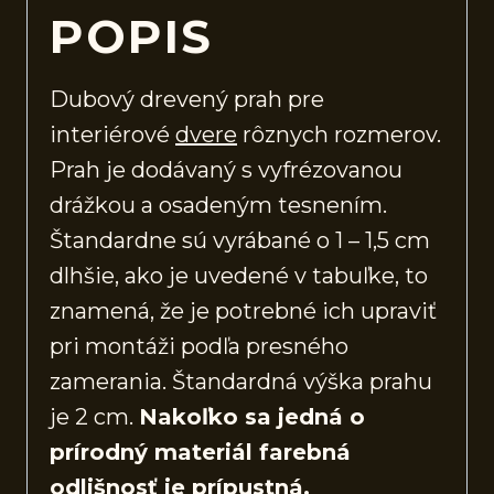
POPIS
Dubový drevený prah pre
interiérové
dvere
rôznych rozmerov.
Prah je dodávaný s vyfrézovanou
drážkou a osadeným tesnením.
Štandardne sú vyrábané o 1 – 1,5 cm
dlhšie, ako je uvedené v tabuľke, to
znamená, že je potrebné ich upraviť
pri montáži podľa presného
zamerania. Štandardná výška prahu
je 2 cm.
Nakoľko sa jedná o
prírodný materiál farebná
odlišnosť je prípustná.