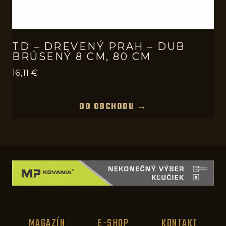
TD – DREVENÝ PRAH – DUB
BRÚSENÝ 8 CM, 80 CM
16,11
€
DO OBCHODU →
MAGAZÍN
E-SHOP
KONTAKT