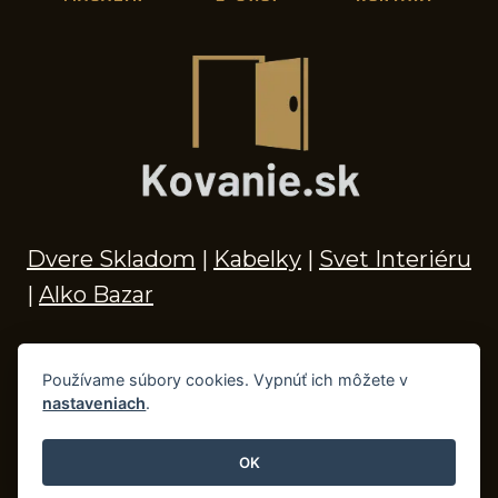
Dvere Skladom
|
Kabelky
|
Svet Interiéru
|
Alko Bazar
Používame súbory cookies. Vypnúť ich môžete v
nastaveniach
.
© 2026 Kľučky na dvere, madlá, kovania,
doplnky do kúpeľne a príslušenstvo
OK