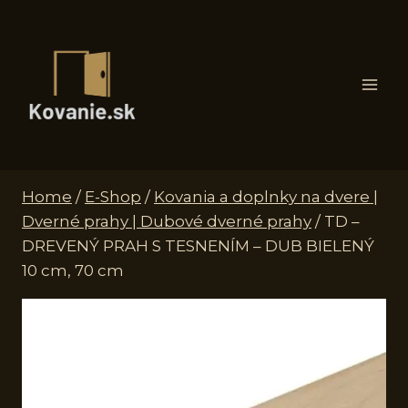
Skip
to
content
Home
/
E-Shop
/
Kovania a doplnky na dvere |
Dverné prahy | Dubové dverné prahy
/
TD –
DREVENÝ PRAH S TESNENÍM – DUB BIELENÝ
10 cm, 70 cm