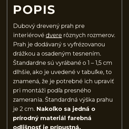
POPIS
Dubový drevený prah pre
interiérové
dvere
rôznych rozmerov.
Prah je dodávaný s vyfrézovanou
drážkou a osadeným tesnením.
Štandardne sú vyrábané o 1 – 1,5 cm
dlhšie, ako je uvedené v tabuľke, to
znamená, že je potrebné ich upraviť
pri montáži podľa presného
zamerania. Štandardná výška prahu
je 2 cm.
Nakoľko sa jedná o
prírodný materiál farebná
odlišnosť je prípustná.