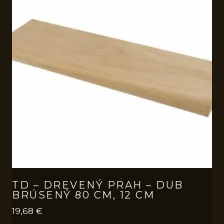
TD – DREVENÝ PRAH – DUB
BRÚSENÝ 80 CM, 12 CM
19,68
€