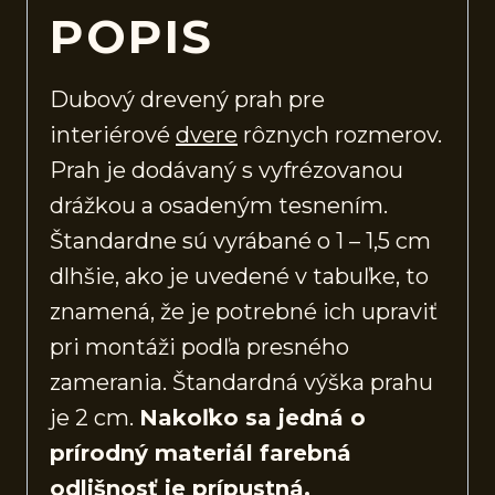
POPIS
Dubový drevený prah pre
interiérové
dvere
rôznych rozmerov.
Prah je dodávaný s vyfrézovanou
drážkou a osadeným tesnením.
Štandardne sú vyrábané o 1 – 1,5 cm
dlhšie, ako je uvedené v tabuľke, to
znamená, že je potrebné ich upraviť
pri montáži podľa presného
zamerania. Štandardná výška prahu
je 2 cm.
Nakoľko sa jedná o
prírodný materiál farebná
odlišnosť je prípustná.