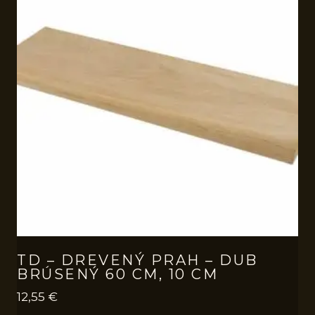
TD – DREVENÝ PRAH – DUB
BRÚSENÝ 60 CM, 10 CM
12,55
€