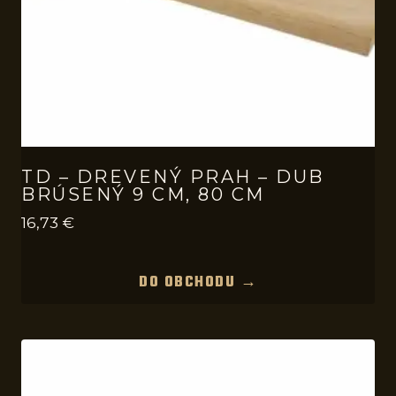
TD – DREVENÝ PRAH – DUB
BRÚSENÝ 9 CM, 80 CM
16,73
€
DO OBCHODU →