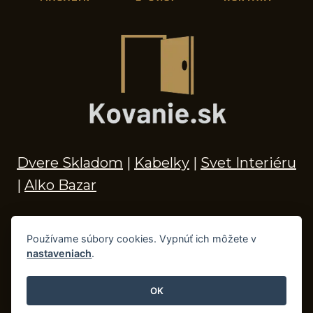
Dvere Skladom
|
Kabelky
|
Svet Interiéru
|
Alko Bazar
Používame súbory cookies. Vypnúť ich môžete v
nastaveniach
.
© 2026 Kľučky na dvere, madlá, kovania,
doplnky do kúpeľne a príslušenstvo
OK