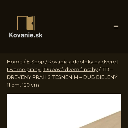
Skip
to
content
Home
/
E-Shop
/
Kovania a doplnky na dvere |
Dverné prahy | Dubové dverné prahy
/
TD –
DREVENÝ PRAH S TESNENÍM – DUB BIELENÝ
11 cm, 120 cm