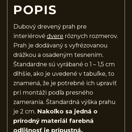
POPIS
Dubový drevený prah pre
interiérové
dvere
rôznych rozmerov.
Prah je dodávaný s vyfrézovanou
drážkou a osadeným tesnením.
Štandardne sú vyrábané o 1 – 1,5 cm
dlhšie, ako je uvedené v tabuľke, to
znamená, že je potrebné ich upraviť
pri montáži podľa presného
zamerania. Štandardná výška prahu
je 2 cm.
Nakoľko sa jedná o
prírodný materiál farebná
odlišnosť je prípustná.