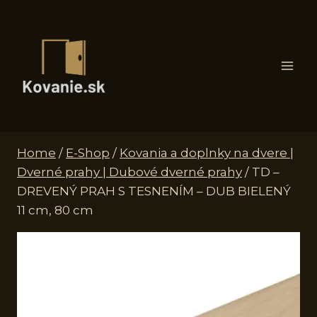
Skip
to
content
Home
/
E-Shop
/
Kovania a doplnky na dvere |
Dverné prahy | Dubové dverné prahy
/
TD –
DREVENÝ PRAH S TESNENÍM – DUB BIELENÝ
11 cm, 80 cm