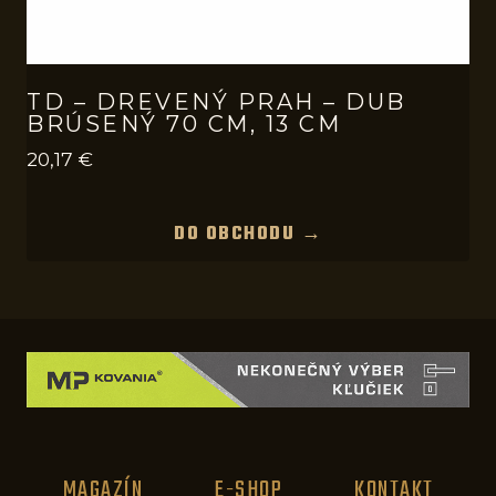
TD – DREVENÝ PRAH – DUB
BRÚSENÝ 70 CM, 13 CM
20,17
€
DO OBCHODU →
MAGAZÍN
E-SHOP
KONTAKT