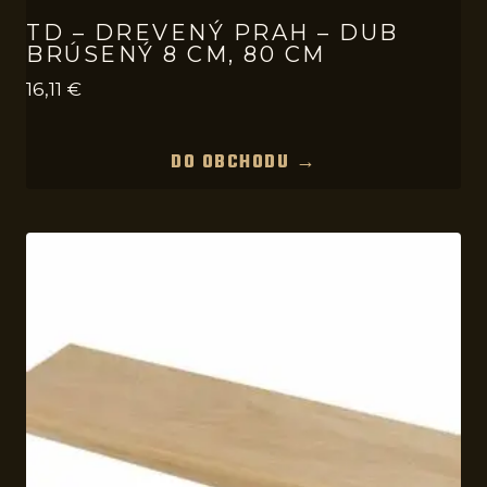
TD – DREVENÝ PRAH – DUB
BRÚSENÝ 8 CM, 80 CM
16,11
€
DO OBCHODU →