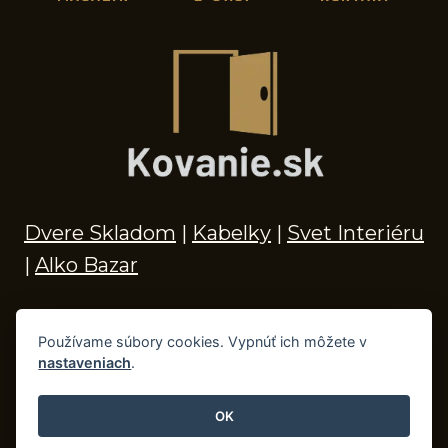
Dvere Skladom
|
Kabelky
|
Svet Interiéru
|
Alko Bazar
Používame súbory cookies. Vypnúť ich môžete v
nastaveniach
.
© 2026 Kľučky na dvere, madlá, kovania,
doplnky do kúpeľne a príslušenstvo
OK