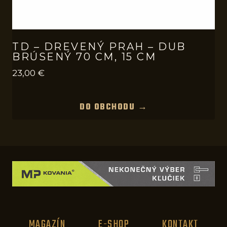
TD – DREVENÝ PRAH – DUB
BRÚSENÝ 70 CM, 15 CM
23,00
€
DO OBCHODU →
MAGAZÍN
E-SHOP
KONTAKT