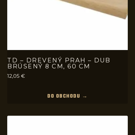
TD – DREVENÝ PRAH – DUB
BRÚSENÝ 8 CM, 60 CM
12,05
€
DO OBCHODU →