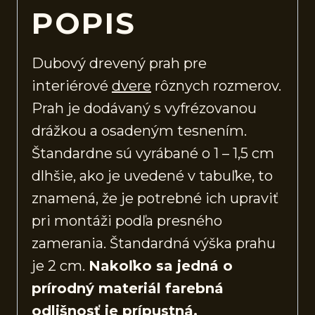
POPIS
Dubový drevený prah pre
interiérové
dvere
rôznych rozmerov.
Prah je dodávaný s vyfrézovanou
drážkou a osadeným tesnením.
Štandardne sú vyrábané o 1 – 1,5 cm
dlhšie, ako je uvedené v tabuľke, to
znamená, že je potrebné ich upraviť
pri montáži podľa presného
zamerania. Štandardná výška prahu
je 2 cm.
Nakoľko sa jedná o
prírodný materiál farebná
odlišnosť je prípustná.