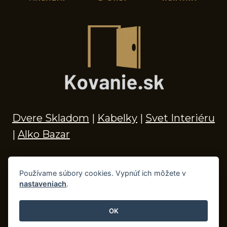
Dvere Skladom
|
Kabelky
|
Svet Interiéru
|
Alko Bazar
Používame súbory cookies. Vypnúť ich môžete v
nastaveniach
.
© 2026 Kľučky na dvere, madlá, kovania,
doplnky do kúpeľne a príslušenstvo
OK