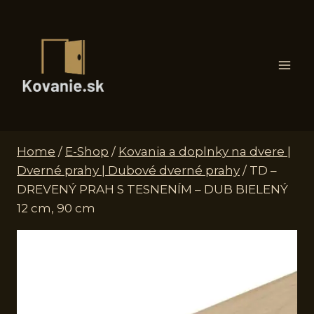
Skip
to
content
Home
/
E-Shop
/
Kovania a doplnky na dvere |
Dverné prahy | Dubové dverné prahy
/
TD –
DREVENÝ PRAH S TESNENÍM – DUB BIELENÝ
12 cm, 90 cm