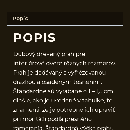
Popis
POPIS
Dubový drevený prah pre
interiérové
dvere
rôznych rozmerov.
Prah je dodávaný s vyfrézovanou
drážkou a osadeným tesnením.
Štandardne sú vyrábané o 1 – 1,5 cm
dlhšie, ako je uvedené v tabuľke, to
znamená, že je potrebné ich upraviť
pri montáži podľa presného
zamerania. Štandardná výška prahu