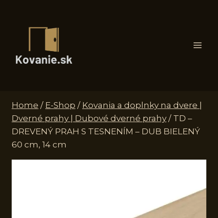
Skip
to
content
Home
/
E-Shop
/
Kovania a doplnky na dvere |
Dverné prahy | Dubové dverné prahy
/
TD –
DREVENÝ PRAH S TESNENÍM – DUB BIELENÝ
60 cm, 14 cm