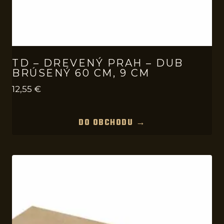
TD – DREVENÝ PRAH – DUB
BRÚSENÝ 60 CM, 9 CM
12,55
€
DO OBCHODU →