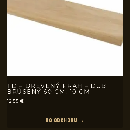
TD – DREVENÝ PRAH – DUB
BRÚSENÝ 60 CM, 10 CM
12,55
€
DO OBCHODU →