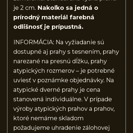
je 2 cm.
Nakoľko sa jedná o
prírodný materiál farebná
odlišnosť je prípustná.
INFORMÁCIA: Na vyžiadanie sú
dostupné aj prahy s tesnením, prahy
narezané na presnú dĺžku, prahy
atypických rozmerov – je potrebné
uviesť v poznámke objednávky. Na
atypické dverné prahy je cena
stanovená individuálne. V prípade
výroby atypických prahov a prahov,
ktoré nemáme skladom
požadujeme uhradenie zálohovej