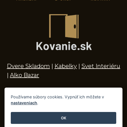
Dvere Skladom
|
Kabelky
|
Svet Interiéru
|
Alko Bazar
Používame súbory cookies. Vypnúť ich môžete v
nastaveniach
.
© 2026 Kľučky na dvere, madlá, kovania,
doplnky do kúpeľne a príslušenstvo
OK