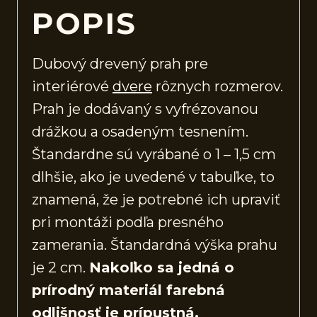
POPIS
Dubový drevený prah pre
interiérové
dvere
rôznych rozmerov.
Prah je dodávaný s vyfrézovanou
drážkou a osadeným tesnením.
Štandardne sú vyrábané o 1 – 1,5 cm
dlhšie, ako je uvedené v tabuľke, to
znamená, že je potrebné ich upraviť
pri montáži podľa presného
zamerania. Štandardná výška prahu
je 2 cm.
Nakoľko sa jedná o
prírodný materiál farebná
odlišnosť je prípustná.