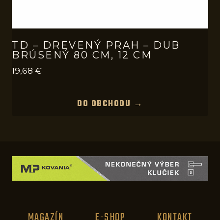
TD – DREVENÝ PRAH – DUB
BRÚSENÝ 80 CM, 12 CM
19,68
€
DO OBCHODU →
MAGAZÍN
E-SHOP
KONTAKT