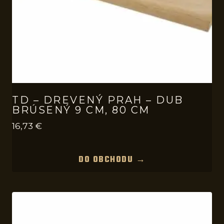
TD – DREVENÝ PRAH – DUB
BRÚSENÝ 9 CM, 80 CM
16,73
€
DO OBCHODU →