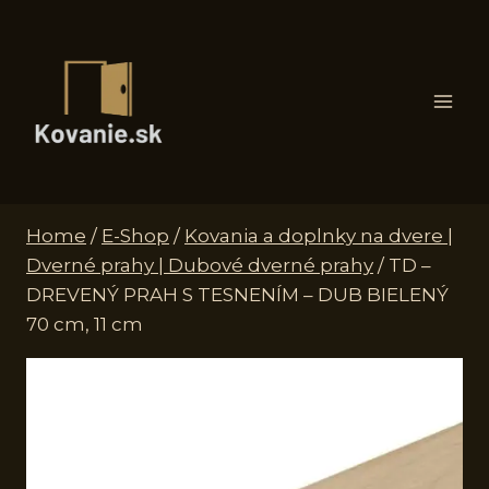
Skip
to
content
Home
/
E-Shop
/
Kovania a doplnky na dvere |
Dverné prahy | Dubové dverné prahy
/
TD –
DREVENÝ PRAH S TESNENÍM – DUB BIELENÝ
70 cm, 11 cm