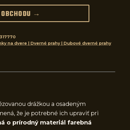
 OBCHODU →
317770
nky na dvere | Dverné prahy | Dubové dverné prahy
frézovanou drážkou a osadeným
mená, že je potrebné ich upraviť pri
á o prírodný materiál farebná