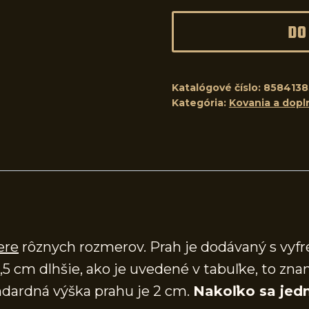
DO
Katalógové číslo:
8584138
Kategória:
Kovania a dopl
ere
rôznych rozmerov. Prah je dodávaný s vy
,5 cm dlhšie, ako je uvedené v tabuľke, to zna
dardná výška prahu je 2 cm.
Nakoľko sa jedn