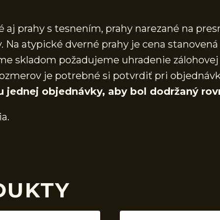
aj prahy s tesnením, prahy narezané na presn
 Na atypické dverné prahy je cena stanovená 
áme skladom požadujeme uhradenie zálohovej 
ozmerov je potrebné si potvrdiť pri objednáv
u jednej objednávky, aby bol dodržaný rov
ia.
DUKTY