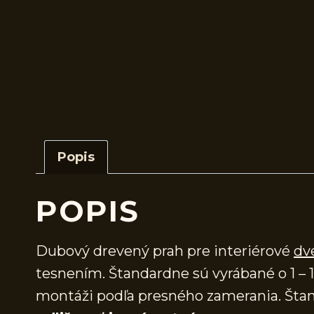
Popis
POPIS
Dubový drevený prah pre interiérové
dv
tesnením. Štandardne sú vyrábané o 1 – 1
montáži podľa presného zamerania. Štan