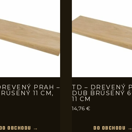
DREVENÝ PRAH –
TD – DREVENÝ 
RÚSENÝ 11 CM,
DUB BRÚSENÝ 6
11 CM
14,76
€
DO OBCHODU →
DO OBCHODU 