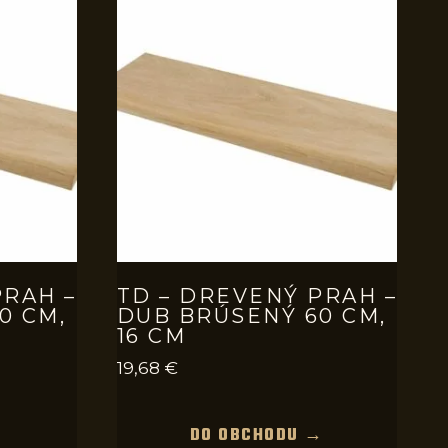
PRAH –
TD – DREVENÝ PRAH –
0 CM,
DUB BRÚSENÝ 60 CM,
16 CM
19,68
€
→
DO OBCHODU →