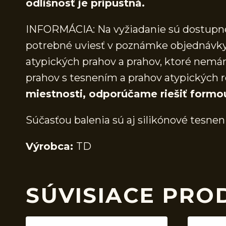
odlišnosť je prípustná.
INFORMÁCIA: Na vyžiadanie sú dostupné 
potrebné uviesť v poznámke objednávky.
atypických prahov a prahov, ktoré nem
prahov s tesnením a prahov atypických r
miestnosti, odporúčame riešiť formo
Súčasťou balenia sú aj silikónové tesnen
Výrobca:
TD
SÚVISIACE PRO