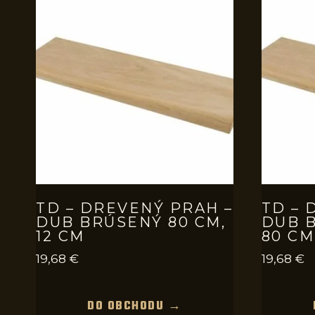
TD – DREVENÝ PRAH –
TD – 
DUB BRÚSENÝ 80 CM,
DUB B
12 CM
80 CM
19,68
€
19,68
€
DO OBCHODU →