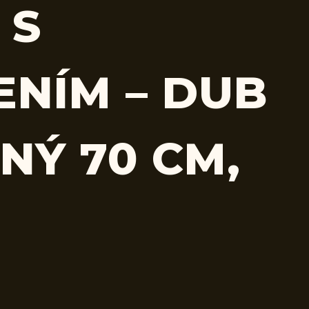
 S
ENÍM – DUB
NÝ 70 CM,