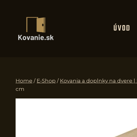
Skip
to
content
ÚVOD
Home
/
E-Shop
/
Kovania a doplnky na dvere 
cm