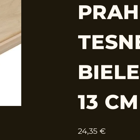
PRAH
TESN
BIELE
13 CM
24,35
€