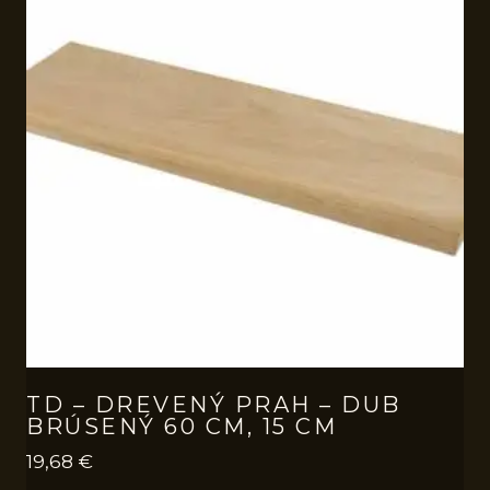
TD – DREVENÝ PRAH – DUB
BRÚSENÝ 60 CM, 15 CM
19,68
€