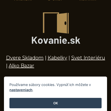
Dvere Skladom
|
Kabelky
|
Svet Interiéru
|
Alko Bazar
Používame súbory cookies. Vypnúť ich môžete v
nastaveniach
.
© 2026 Kľučky na dvere, madlá, kovania,
doplnky do kúpeľne a príslušenstvo
OK