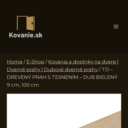
Skip
to
content
Home
/
E-Shop
/
Kovania a doplnky na dvere |
Dverné prahy | Dubové dverné prahy
/
TD –
DREVENÝ PRAH S TESNENÍM – DUB BIELENÝ
9 cm, 100 cm