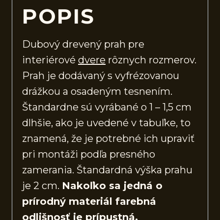
POPIS
Dubový drevený prah pre
interiérové
dvere
rôznych rozmerov.
Prah je dodávaný s vyfrézovanou
drážkou a osadeným tesnením.
Štandardne sú vyrábané o 1 – 1,5 cm
dlhšie, ako je uvedené v tabuľke, to
znamená, že je potrebné ich upraviť
pri montáži podľa presného
zamerania. Štandardná výška prahu
je 2 cm.
Nakoľko sa jedná o
prírodný materiál farebná
odlišnosť je prípustná.