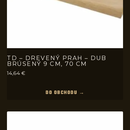
TD – DREVENÝ PRAH – DUB
BRÚSENÝ 9 CM, 70 CM
14,64
€
DO OBCHODU →