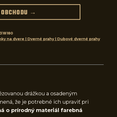
 OBCHODU →
318180
nky na dvere | Dverné prahy | Dubové dverné prahy
frézovanou drážkou a osadeným
mená, že je potrebné ich upraviť pri
á o prírodný materiál farebná