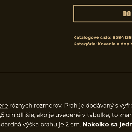
DO
Katalógové číslo:
8584138
Kategória:
Kovania a dopl
ere
rôznych rozmerov. Prah je dodávaný s vy
,5 cm dlhšie, ako je uvedené v tabuľke, to zna
dardná výška prahu je 2 cm.
Nakoľko sa jedn