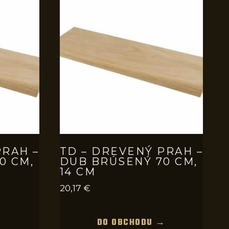
PRAH –
TD – DREVENÝ PRAH –
0 CM,
DUB BRÚSENÝ 70 CM,
14 CM
20,17
€
→
DO OBCHODU →