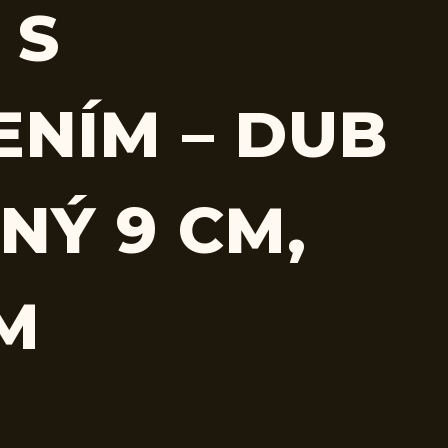
 S
ENÍM – DUB
NÝ 9 CM,
CM