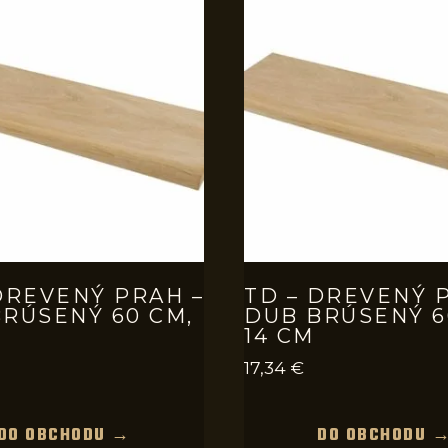
DREVENÝ PRAH –
TD – DREVENÝ 
RÚSENÝ 60 CM,
DUB BRÚSENÝ 6
14 CM
17,34
€
DO OBCHODU →
DO OBCHODU 