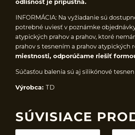
odlišnosť je prípustná.
INFORMÁCIA: Na vyžiadanie sú dostupné 
potrebné uviesť v poznámke objednávky.
atypických prahov a prahov, ktoré nem
prahov s tesnením a prahov atypických r
miestnosti, odporúčame riešiť formo
Súčasťou balenia sú aj silikónové tesnen
Výrobca:
TD
SÚVISIACE PRO