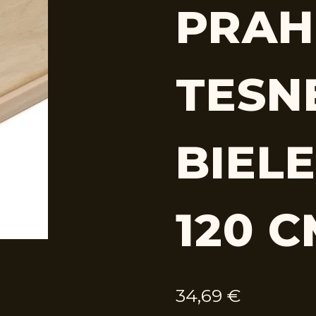
PRAH
TESN
BIELE
120 
34,69
€