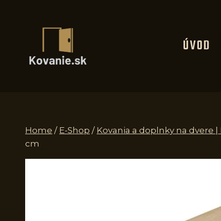
Skip
to
content
ÚVOD
Home
/
E-Shop
/
Kovania a doplnky na dvere 
cm