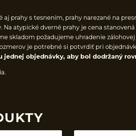
aj prahy s tesnením, prahy narezané na presn
 Na atypické dverné prahy je cena stanovená 
áme skladom požadujeme uhradenie zálohovej 
ozmerov je potrebné si potvrdiť pri objednáv
u jednej objednávky, aby bol dodržaný rov
ia.
DUKTY