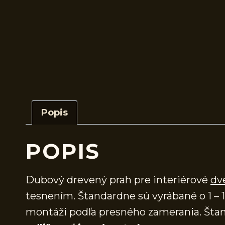
Popis
POPIS
Dubový drevený prah pre interiérové
dv
tesnením. Štandardne sú vyrábané o 1 – 1
montáži podľa presného zamerania. Štan