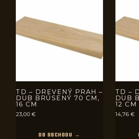
TD – DREVENÝ PRAH –
TD – 
DUB BRÚSENÝ 70 CM,
DUB B
16 CM
12 CM
23,00
€
14,76
€
DO OBCHODU →