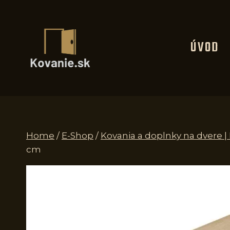
Skip
to
content
ÚVOD
Home
/
E-Shop
/
Kovania a doplnky na dvere 
cm