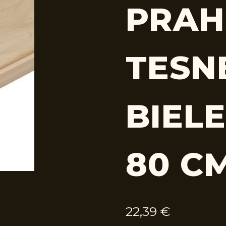
PRAH
TESN
BIELE
80 C
22,39
€