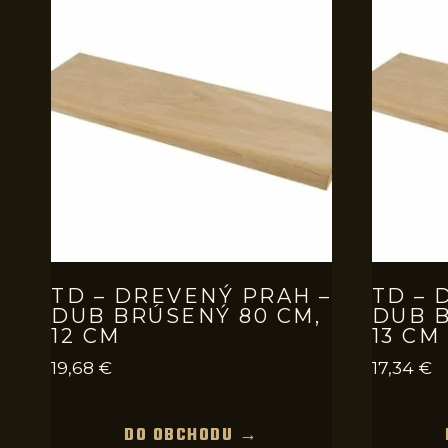
TD – DREVENÝ PRAH –
TD – 
DUB BRÚSENÝ 80 CM,
DUB B
12 CM
13 CM
19,68
€
17,34
€
DO OBCHODU →