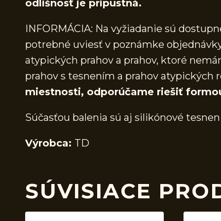
odlišnosť je prípustná.
INFORMÁCIA: Na vyžiadanie sú dostupné 
potrebné uviesť v poznámke objednávky.
atypických prahov a prahov, ktoré nem
prahov s tesnením a prahov atypických r
miestnosti, odporúčame riešiť formo
Súčasťou balenia sú aj silikónové tesnen
Výrobca:
TD
SÚVISIACE PRO