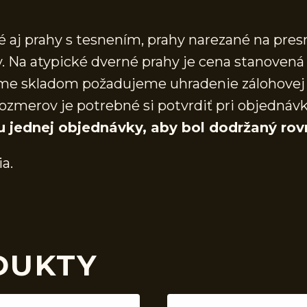
aj prahy s tesnením, prahy narezané na presn
 Na atypické dverné prahy je cena stanovená 
áme skladom požadujeme uhradenie zálohovej 
ozmerov je potrebné si potvrdiť pri objednáv
u jednej objednávky, aby bol dodržaný rov
ia.
DUKTY