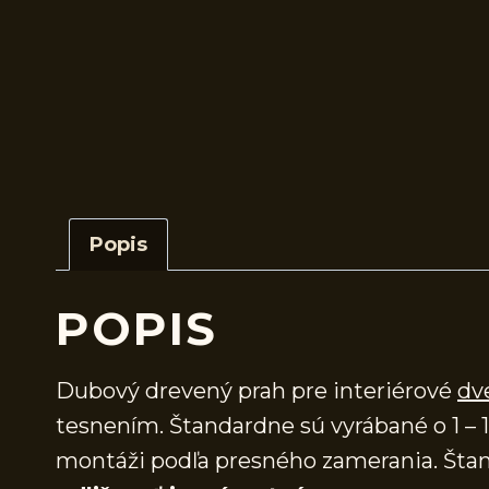
Popis
POPIS
Dubový drevený prah pre interiérové
dv
tesnením. Štandardne sú vyrábané o 1 – 1
montáži podľa presného zamerania. Štan