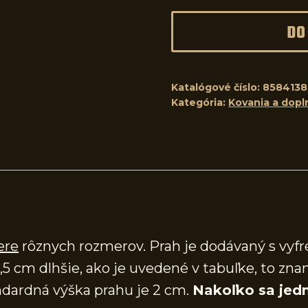
DO
Katalógové číslo:
8584138
Kategória:
Kovania a dopl
ere
rôznych rozmerov. Prah je dodávaný s vy
,5 cm dlhšie, ako je uvedené v tabuľke, to zna
dardná výška prahu je 2 cm.
Nakoľko sa jedn