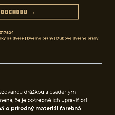
 OBCHODU →
317824
nky na dvere | Dverné prahy | Dubové dverné prahy
frézovanou drážkou a osadeným
mená, že je potrebné ich upraviť pri
á o prírodný materiál farebná