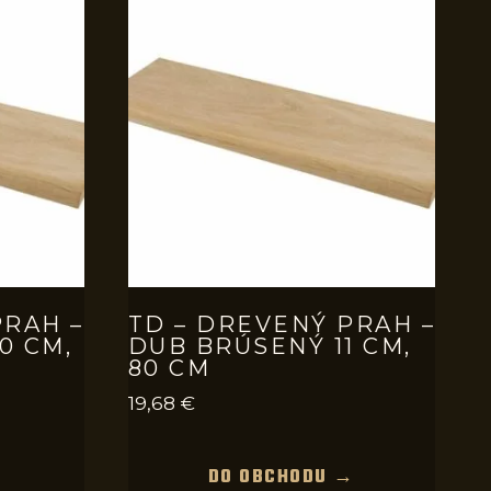
PRAH –
TD – DREVENÝ PRAH –
0 CM,
DUB BRÚSENÝ 11 CM,
80 CM
19,68
€
→
DO OBCHODU →