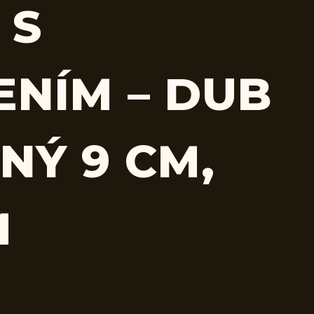
 S
ENÍM – DUB
NÝ 9 CM,
M