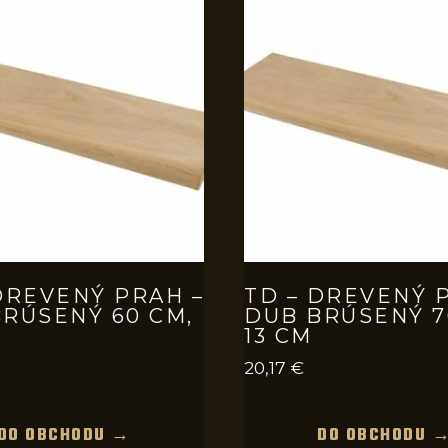
DREVENÝ PRAH –
TD – DREVENÝ 
RÚSENÝ 60 CM,
DUB BRÚSENÝ 7
13 CM
20,17
€
DO OBCHODU →
DO OBCHODU 