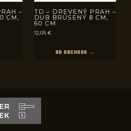
PRAH –
TD – DREVENÝ PRAH –
0 CM,
DUB BRÚSENÝ 8 CM,
60 CM
12,05
€
→
DO OBCHODU →