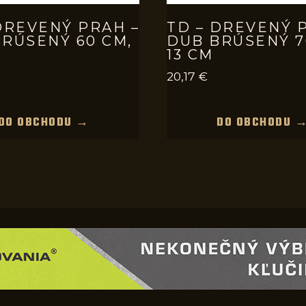
DREVENÝ PRAH –
TD – DREVENÝ 
RÚSENÝ 60 CM,
DUB BRÚSENÝ 7
13 CM
20,17
€
DO OBCHODU →
DO OBCHODU 