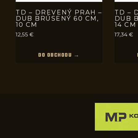
TD – DREVENÝ PRAH –
TD – 
DUB BRÚSENÝ 60 CM,
DUB B
10 CM
14 CM
12,55
€
17,34
€
DO OBCHODU →