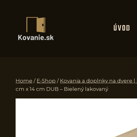
Skip
to
content
ÚVOD
Home
/
E-Shop
/
Kovania a doplnky na dvere 
cm x 14 cm DUB – Bielený lakovaný