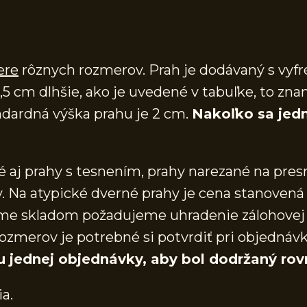
ere
rôznych rozmerov. Prah je dodávaný s vy
,5 cm dlhšie, ako je uvedené v tabuľke, to zna
dardná výška prahu je 2 cm.
Nakoľko sa jedn
aj prahy s tesnením, prahy narezané na presn
 Na atypické dverné prahy je cena stanovená 
áme skladom požadujeme uhradenie zálohovej 
ozmerov je potrebné si potvrdiť pri objednáv
u jednej objednávky, aby bol dodržaný rov
ia.