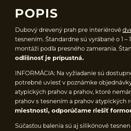
POPIS
Dubový drevený prah pre interiérové
dv
tesnením. Štandardne sú vyrábané o 1 – 1
montáži podľa presného zamerania. Štan
odlišnosť je prípustná.
INFORMÁCIA: Na vyžiadanie sú dostupné 
potrebné uviesť v poznámke objednávky.
atypických prahov a prahov, ktoré nem
prahov s tesnením a prahov atypických r
miestnosti, odporúčame riešiť formo
Súčasťou balenia sú aj silikónové tesnen