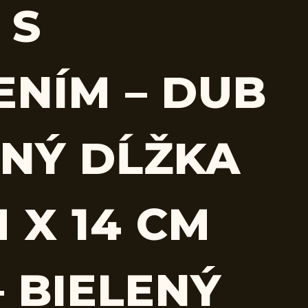
 S
ENÍM – DUB
ENÝ DĹŽKA
 X 14 CM
– BIELENÝ