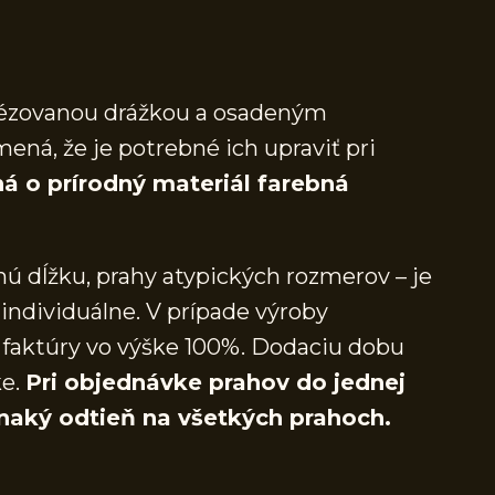
frézovanou drážkou a osadeným
mená, že je potrebné ich upraviť pri
á o prírodný materiál farebná
ú dĺžku, prahy atypických rozmerov – je
individuálne. V prípade výroby
faktúry vo výške 100%. Dodaciu dobu
ke.
Pri objednávke prahov do jednej
naký odtieň na všetkých prahoch.