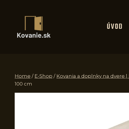
Skip
to
content
ÚVOD
Home
/
E-Shop
/
Kovania a doplnky na dvere 
100 cm