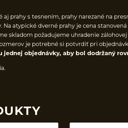
aj prahy s tesnením, prahy narezané na presn
 Na atypické dverné prahy je cena stanovená 
áme skladom požadujeme uhradenie zálohovej 
ozmerov je potrebné si potvrdiť pri objednáv
u jednej objednávky, aby bol dodržaný rov
ia.
DUKTY