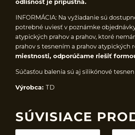
odlišnosť je prípustná.
INFORMÁCIA: Na vyžiadanie sú dostupné 
potrebné uviesť v poznámke objednávky.
atypických prahov a prahov, ktoré nem
prahov s tesnením a prahov atypických r
miestnosti, odporúčame riešiť formo
Súčasťou balenia sú aj silikónové tesnen
Výrobca:
TD
SÚVISIACE PRO