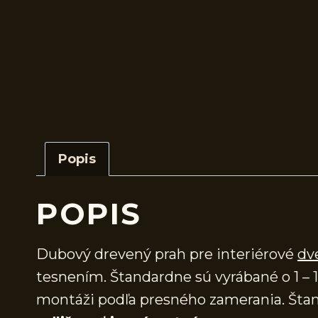
Popis
POPIS
Dubový drevený prah pre interiérové
dv
tesnením. Štandardne sú vyrábané o 1 – 1
montáži podľa presného zamerania. Štan