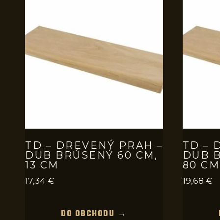
TD – DREVENÝ PRAH –
TD – 
DUB BRÚSENÝ 60 CM,
DUB B
13 CM
80 CM
17,34
€
19,68
€
DO OBCHODU →