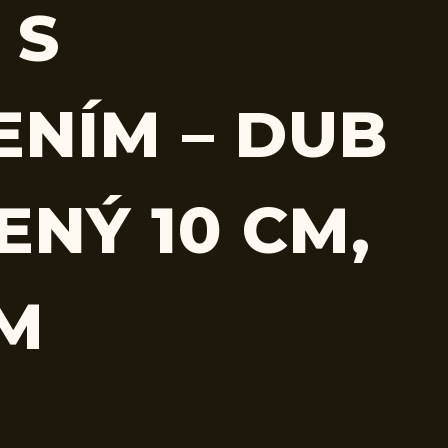
 S
ENÍM – DUB
ENÝ 10 CM,
CM