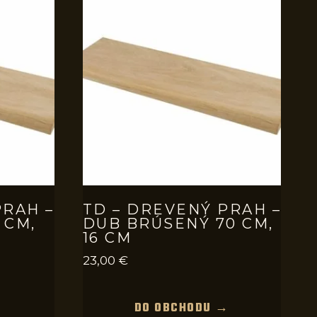
PRAH –
TD – DREVENÝ PRAH –
 CM,
DUB BRÚSENÝ 70 CM,
16 CM
23,00
€
→
DO OBCHODU →