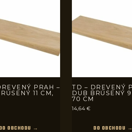
DREVENÝ PRAH –
TD – DREVENÝ 
RÚSENÝ 11 CM,
DUB BRÚSENÝ 9
70 CM
14,64
€
DO OBCHODU →
DO OBCHODU 