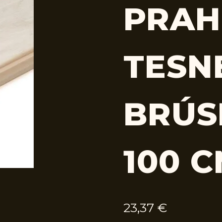
PRAH
TESN
BRÚS
100 
23,37
€