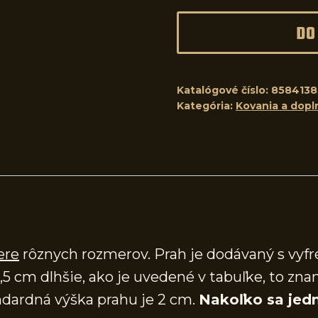
DO
Katalógové číslo:
8584138
Kategória:
Kovania a dopl
ere
rôznych rozmerov. Prah je dodávaný s vy
,5 cm dlhšie, ako je uvedené v tabuľke, to zna
dardná výška prahu je 2 cm.
Nakoľko sa jedn