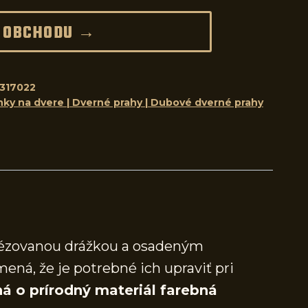
 OBCHODU →
317022
nky na dvere | Dverné prahy | Dubové dverné prahy
frézovanou drážkou a osadeným
mená, že je potrebné ich upraviť pri
á o prírodný materiál farebná