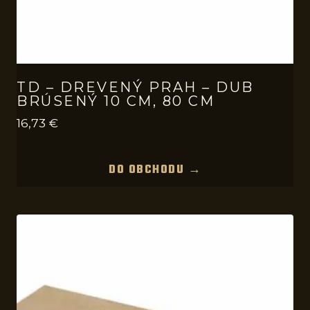
TD – DREVENÝ PRAH – DUB
BRÚSENÝ 10 CM, 80 CM
16,73
€
DO OBCHODU →