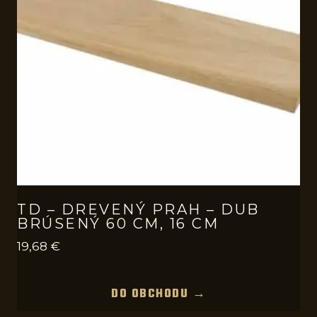
TD – DREVENÝ PRAH – DUB
BRÚSENÝ 60 CM, 16 CM
19,68
€
DO OBCHODU →