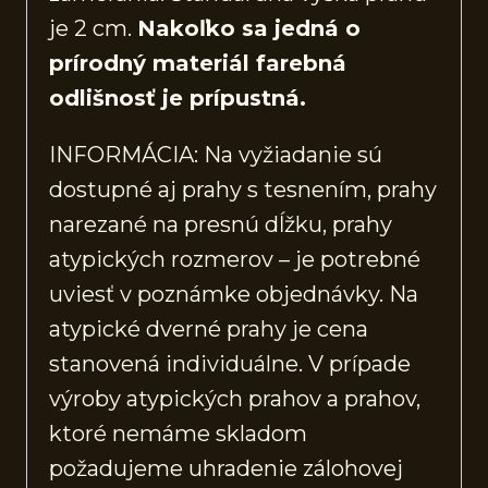
je 2 cm.
Nakoľko sa jedná o
prírodný materiál farebná
odlišnosť je prípustná.
INFORMÁCIA: Na vyžiadanie sú
dostupné aj prahy s tesnením, prahy
narezané na presnú dĺžku, prahy
atypických rozmerov – je potrebné
uviesť v poznámke objednávky. Na
atypické dverné prahy je cena
stanovená individuálne. V prípade
výroby atypických prahov a prahov,
ktoré nemáme skladom
požadujeme uhradenie zálohovej