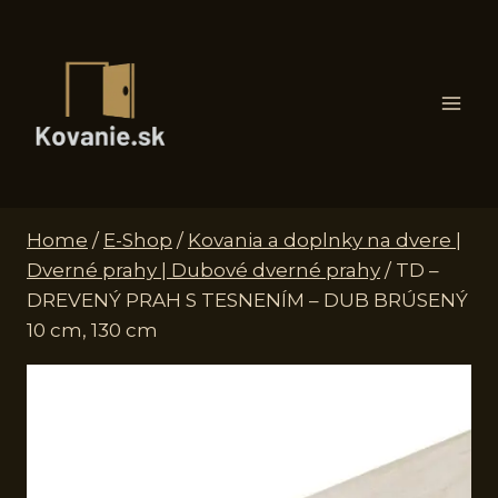
Skip
to
content
Home
/
E-Shop
/
Kovania a doplnky na dvere |
Dverné prahy | Dubové dverné prahy
/
TD –
DREVENÝ PRAH S TESNENÍM – DUB BRÚSENÝ
10 cm, 130 cm