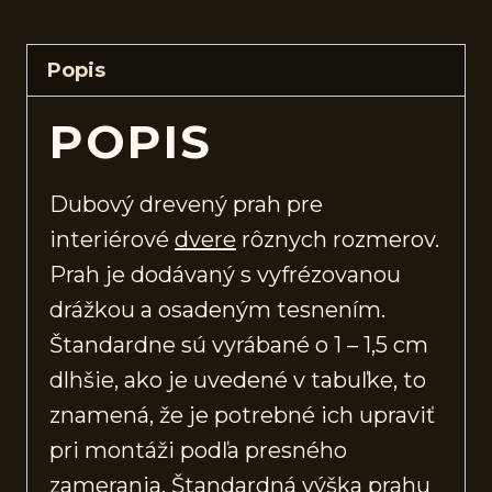
Popis
POPIS
Dubový drevený prah pre
interiérové
dvere
rôznych rozmerov.
Prah je dodávaný s vyfrézovanou
drážkou a osadeným tesnením.
Štandardne sú vyrábané o 1 – 1,5 cm
dlhšie, ako je uvedené v tabuľke, to
znamená, že je potrebné ich upraviť
pri montáži podľa presného
zamerania. Štandardná výška prahu