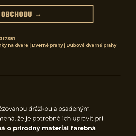
 OBCHODU →
317381
nky na dvere | Dverné prahy | Dubové dverné prahy
frézovanou drážkou a osadeným
mená, že je potrebné ich upraviť pri
á o prírodný materiál farebná