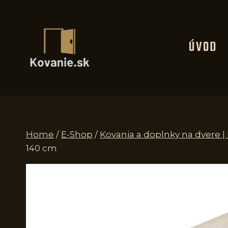
Skip
to
content
ÚVOD
Home
/
E-Shop
/
Kovania a doplnky na dvere 
140 cm