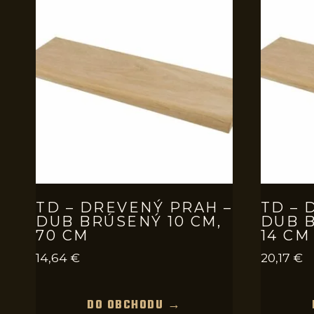
TD – DREVENÝ PRAH –
TD – 
DUB BRÚSENÝ 10 CM,
DUB B
70 CM
14 CM
14,64
€
20,17
€
DO OBCHODU →