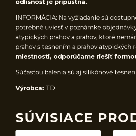
odlišnosť je prípustná.
INFORMÁCIA: Na vyžiadanie sú dostupné 
potrebné uviesť v poznámke objednávky.
atypických prahov a prahov, ktoré nem
prahov s tesnením a prahov atypických r
miestnosti, odporúčame riešiť formo
Súčasťou balenia sú aj silikónové tesnen
Výrobca:
TD
SÚVISIACE PRO