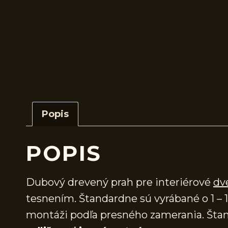
Popis
POPIS
Dubový drevený prah pre interiérové
dv
tesnením. Štandardne sú vyrábané o 1 – 1
montáži podľa presného zamerania. Štan