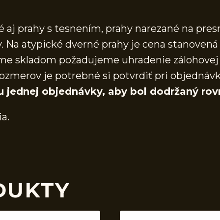
aj prahy s tesnením, prahy narezané na presn
 Na atypické dverné prahy je cena stanovená 
áme skladom požadujeme uhradenie zálohovej 
ozmerov je potrebné si potvrdiť pri objednáv
u jednej objednávky, aby bol dodržaný rov
ia.
DUKTY