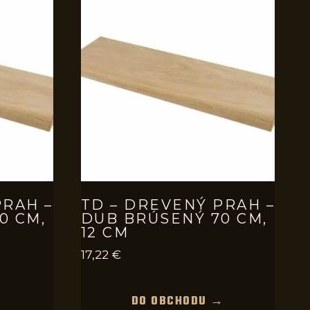
PRAH –
TD – DREVENÝ PRAH –
0 CM,
DUB BRÚSENÝ 70 CM,
12 CM
17,22
€
→
DO OBCHODU →