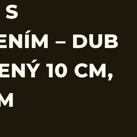
 S
ENÍM – DUB
ENÝ 10 CM,
CM