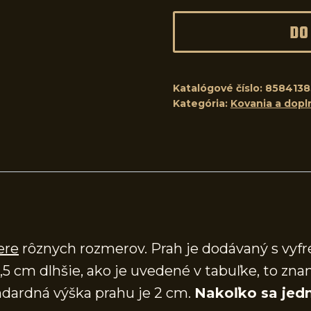
DO
Katalógové číslo:
8584138
Kategória:
Kovania a dopl
ere
rôznych rozmerov. Prah je dodávaný s vy
,5 cm dlhšie, ako je uvedené v tabuľke, to zna
dardná výška prahu je 2 cm.
Nakoľko sa jedn