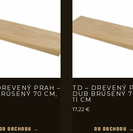
DREVENÝ PRAH –
TD – DREVENÝ 
RÚSENÝ 70 CM,
DUB BRÚSENÝ 7
11 CM
17,22
€
DO OBCHODU →
DO OBCHODU 