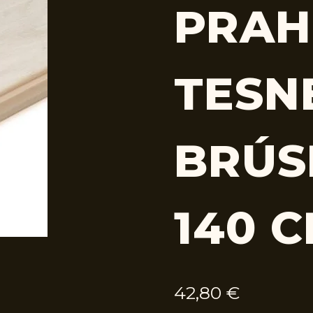
PRAH
TESN
BRÚS
140 
42,80
€