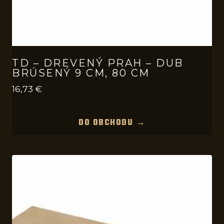
TD – DREVENÝ PRAH – DUB
BRÚSENÝ 9 CM, 80 CM
16,73
€
DO OBCHODU →