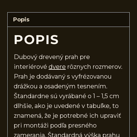
Popis
POPIS
Dubový drevený prah pre
interiérové
dvere
rôznych rozmerov.
Prah je dodávaný s vyfrézovanou
drážkou a osadeným tesnením.
Štandardne sú vyrábané o 1 – 1,5 cm
dlhšie, ako je uvedené v tabuľke, to
znamená, že je potrebné ich upraviť
pri montáži podľa presného
zamerania. Štandardná výška prahu