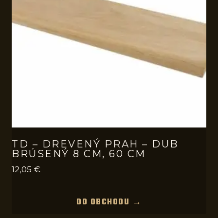
TD – DREVENÝ PRAH – DUB
BRÚSENÝ 8 CM, 60 CM
12,05
€
DO OBCHODU →