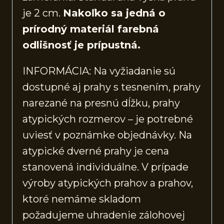
je 2 cm.
Nakoľko sa jedná o
prírodný materiál farebná
odlišnosť je prípustná.
INFORMÁCIA: Na vyžiadanie sú
dostupné aj prahy s tesnením, prahy
narezané na presnú dĺžku, prahy
atypických rozmerov – je potrebné
uviesť v poznámke objednávky. Na
atypické dverné prahy je cena
stanovená individuálne. V prípade
výroby atypických prahov a prahov,
ktoré nemáme skladom
požadujeme uhradenie zálohovej