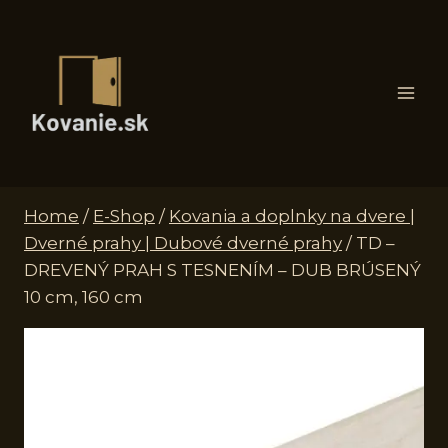
Skip
to
content
Home
/
E-Shop
/
Kovania a doplnky na dvere |
Dverné prahy | Dubové dverné prahy
/
TD –
DREVENÝ PRAH S TESNENÍM – DUB BRÚSENÝ
10 cm, 160 cm