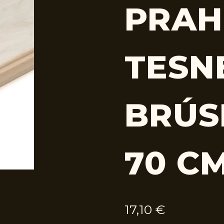
PRAH
TESN
BRÚS
70 C
17,10
€