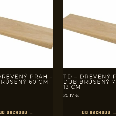
DREVENÝ PRAH –
TD – DREVENÝ 
RÚSENÝ 60 CM,
DUB BRÚSENÝ 7
13 CM
20,17
€
DO OBCHODU →
DO OBCHODU 