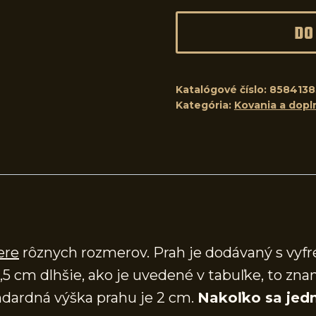
DO
Katalógové číslo:
8584138
Kategória:
Kovania a dopl
ere
rôznych rozmerov. Prah je dodávaný s vy
,5 cm dlhšie, ako je uvedené v tabuľke, to zna
dardná výška prahu je 2 cm.
Nakoľko sa jedn