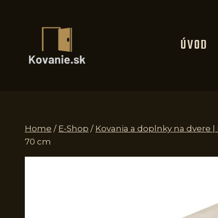
Skip
to
content
ÚVOD
Home
/
E-Shop
/
Kovania a doplnky na dvere 
70 cm