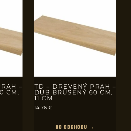
PRAH –
TD – DREVENÝ PRAH –
0 CM,
DUB BRÚSENÝ 60 CM,
11 CM
14,76
€
→
DO OBCHODU →