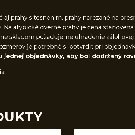
aj prahy s tesnením, prahy narezané na presn
 Na atypické dverné prahy je cena stanovená 
áme skladom požadujeme uhradenie zálohovej 
ozmerov je potrebné si potvrdiť pri objednáv
u jednej objednávky, aby bol dodržaný rov
ia.
DUKTY