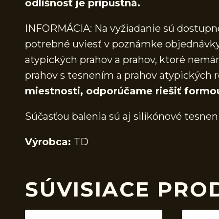
odlišnosť je prípustná.
INFORMÁCIA: Na vyžiadanie sú dostupné 
potrebné uviesť v poznámke objednávky.
atypických prahov a prahov, ktoré nem
prahov s tesnením a prahov atypických r
miestnosti, odporúčame riešiť formo
Súčasťou balenia sú aj silikónové tesnen
Výrobca:
TD
SÚVISIACE PRO