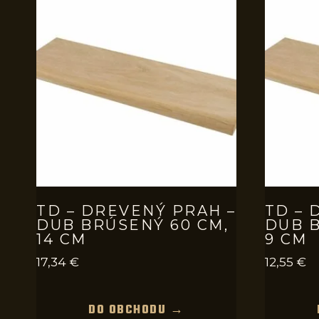
TD – DREVENÝ PRAH –
TD – 
DUB BRÚSENÝ 60 CM,
DUB B
14 CM
9 CM
17,34
€
12,55
€
DO OBCHODU →