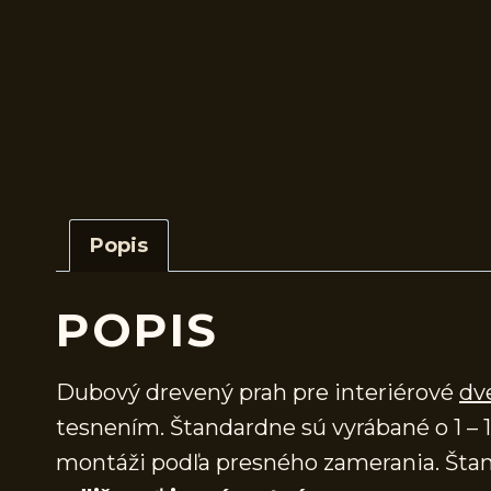
Popis
POPIS
Dubový drevený prah pre interiérové
dv
tesnením. Štandardne sú vyrábané o 1 – 1
montáži podľa presného zamerania. Štan