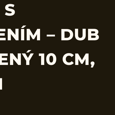
 S
ENÍM – DUB
ENÝ 10 CM,
M