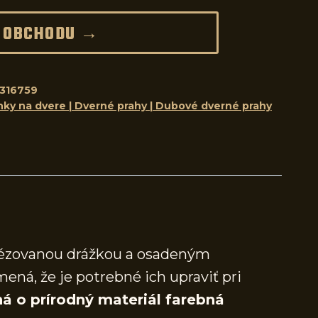
 OBCHODU →
316759
nky na dvere | Dverné prahy | Dubové dverné prahy
frézovanou drážkou a osadeným
mená, že je potrebné ich upraviť pri
á o prírodný materiál farebná