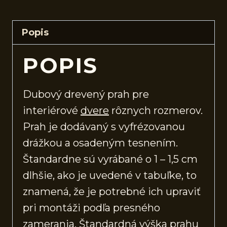
Popis
POPIS
Dubový drevený prah pre
interiérové
dvere
rôznych rozmerov.
Prah je dodávaný s vyfrézovanou
drážkou a osadeným tesnením.
Štandardne sú vyrábané o 1 – 1,5 cm
dlhšie, ako je uvedené v tabuľke, to
znamená, že je potrebné ich upraviť
pri montáži podľa presného
zamerania. Štandardná výška prahu