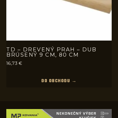
TD – DREVENÝ PRAH – DUB
BRÚSENÝ 9 CM, 80 CM
16,73
€
DO OBCHODU →