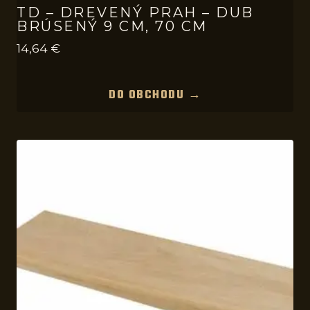
TD – DREVENÝ PRAH – DUB
BRÚSENÝ 9 CM, 70 CM
14,64
€
DO OBCHODU →