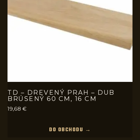
TD – DREVENÝ PRAH – DUB
BRÚSENÝ 60 CM, 16 CM
19,68
€
DO OBCHODU →