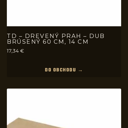
TD – DREVENÝ PRAH – DUB
BRÚSENÝ 60 CM, 14 CM
17,34
€
DO OBCHODU →