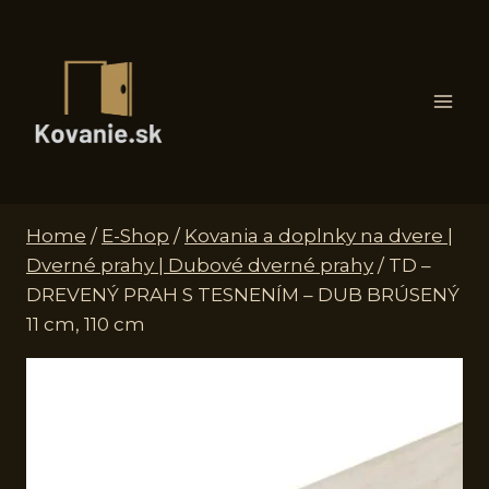
Skip
to
content
Home
/
E-Shop
/
Kovania a doplnky na dvere |
Dverné prahy | Dubové dverné prahy
/
TD –
DREVENÝ PRAH S TESNENÍM – DUB BRÚSENÝ
11 cm, 110 cm