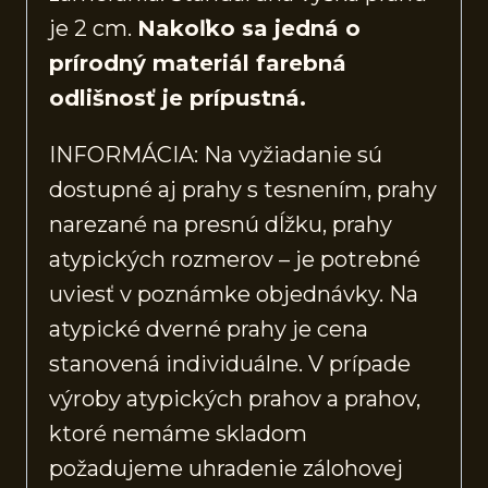
je 2 cm.
Nakoľko sa jedná o
prírodný materiál farebná
odlišnosť je prípustná.
INFORMÁCIA: Na vyžiadanie sú
dostupné aj prahy s tesnením, prahy
narezané na presnú dĺžku, prahy
atypických rozmerov – je potrebné
uviesť v poznámke objednávky. Na
atypické dverné prahy je cena
stanovená individuálne. V prípade
výroby atypických prahov a prahov,
ktoré nemáme skladom
požadujeme uhradenie zálohovej